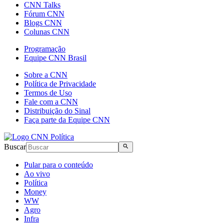
CNN Talks
Fórum CNN
Blogs CNN
Colunas CNN
Programação
Equipe CNN Brasil
Sobre a CNN
Política de Privacidade
Termos de Uso
Fale com a CNN
Distribuição do Sinal
Faça parte da Equipe CNN
Buscar
Pular para o conteúdo
Ao vivo
Política
Money
WW
Agro
Infra