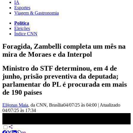
IA
Esportes
Viagem & Gastronomia
Política
Eleições
Índice CNN
Foragida, Zambelli completa um mês na
mira de Moraes e da Interpol
Ministro do STF determinou, em 4 de
junho, prisão preventiva da deputada;
parlamentar do PL é procurada em mais
de 190 países
Elijonas Maia
, da CNN
, Brasília
04/07/25 às 04:00
|
Atualizado
04/07/25 às 17:34
Zambelli está foragida há um mês e segue na mira da Interpol | CNN
360º