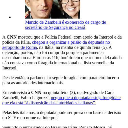
Marido de Zambelli é exonerado de cargo de
secretário de Segurança no Ceará
A
CNN
mostrou que a Polícia Federal, com apoio da Interpol e da
polícia da Itália,
chegou a organizar a prisão da deputada no
aeroporto de Roma
, na Itália, na manhã de quinta-feira (5). A
detenção, porém, não foi cumprida porque a parlamentar
desembarcou na Europa às 11h, horário em que o nome dela ainda
não constava como foragida internacional na lista vermelha da
Interpol.
Desde então, a parlamentar segue foragida com paradeiro incerto
para as autoridades internacionais.
Em entrevista à
CNN
na quinta-feira (3), o advogado de Carla
Zambelli, Fábio Pagnozzi,
negou que a deputada esteja foragida e
que ela está “à disposição das autoridades italianas”.
Pelas leis italianas, a deputada pode ser presa com base na decisão
do STF e no nome na Interpol.
Segundo o embaixador do Brasil na Itália, Renato Mosca, há