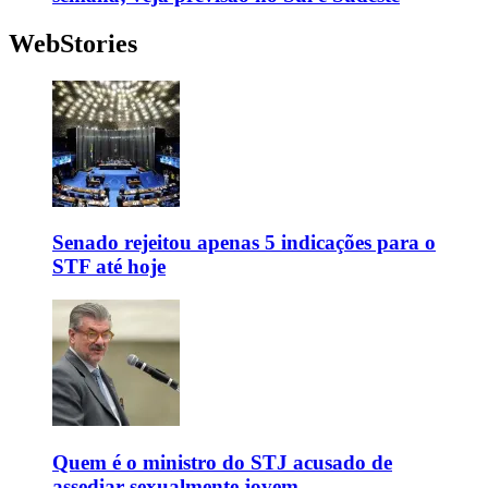
WebStories
Senado rejeitou apenas 5 indicações para o
STF até hoje
Quem é o ministro do STJ acusado de
assediar sexualmente jovem