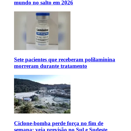
mundo no salto em 2026
Sete pacientes que receberam polilaminina
morreram durante tratamento
Ciclone-bomba perde força no fim de
semana; veja previsão no Sul e Sudeste