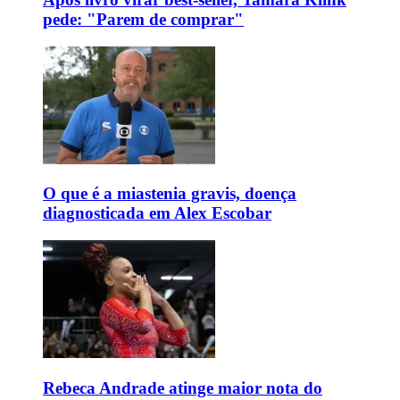
pede: "Parem de comprar"
O que é a miastenia gravis, doença
diagnosticada em Alex Escobar
Rebeca Andrade atinge maior nota do