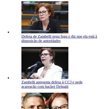
Defesa de Zambelli nega fuga e diz que ela está à
disposição de autoridades
Zambelli apresenta defesa à CCJ e pede
acareação com hacker Delgatti