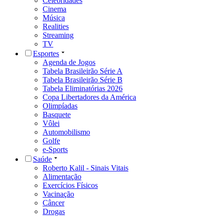
Celebridades
Cinema
Música
Realities
Streaming
TV
Esportes
Agenda de Jogos
Tabela Brasileirão Série A
Tabela Brasileirão Série B
Tabela Eliminatórias 2026
Copa Libertadores da América
Olimpíadas
Basquete
Vôlei
Automobilismo
Golfe
e-Sports
Saúde
Roberto Kalil - Sinais Vitais
Alimentação
Exercícios Físicos
Vacinação
Câncer
Drogas