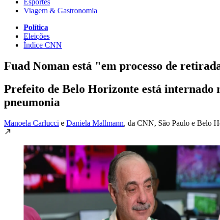
Esportes
Viagem & Gastronomia
Política
Eleições
Índice CNN
Fuad Noman está "em processo de retirada
Prefeito de Belo Horizonte está internado 
pneumonia
Manoela Carlucci
e
Daniela Mallmann
, da CNN
, São Paulo e Belo H