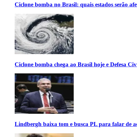
Ciclone bomba no Brasil: quais estados serão af
Ciclone bomba chega ao Brasil hoje e Defesa Civi
Lindbergh baixa tom e busca PL para falar de ac