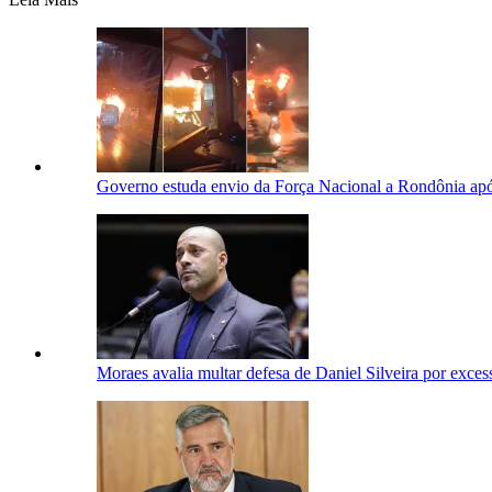
​Governo estuda envio da Força Nacional a Rondônia após
Moraes avalia multar defesa de Daniel Silveira por exces