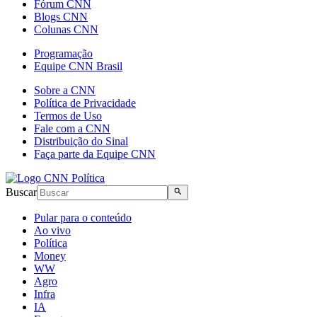
Fórum CNN
Blogs CNN
Colunas CNN
Programação
Equipe CNN Brasil
Sobre a CNN
Política de Privacidade
Termos de Uso
Fale com a CNN
Distribuição do Sinal
Faça parte da Equipe CNN
Buscar
Pular para o conteúdo
Ao vivo
Política
Money
WW
Agro
Infra
IA