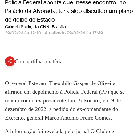
Polícia Federal aponta que, nesse encontro, no
Palácio da Alvorada, teria sido discutido um plano
de golpe de Estado
, da CNN
, Brasília
Gabriela Prado
29/02/24 às 12:10
|
Atualizado
29/02/24 às 17:49
General à PF: Ex-comandante do Exército pediu reunião | CNN 360º
Compartilhar matéria
O general Estevam Theophilo Gaspar de Oliveira
afirmou em depoimento à Polícia Federal (PF) que se
reuniu com o ex-presidente Jair Bolsonaro, em 9 de
dezembro de 2022, a pedido do ex-comandante do
Exército, general Marco Antônio Freire Gomes.
A informação foi revelada pelo jornal O Globo e