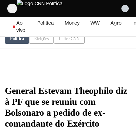
Pular para o conteúdo
Ao
Política
Money
WW
Agro
I
vivo
Política
Eleições
Índice CNN
General Estevam Theophilo diz
à PF que se reuniu com
Bolsonaro a pedido de ex-
comandante do Exército