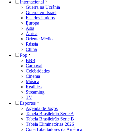
Internacional
Guerra na Ucrânia
Guerra em Israel
Estados Unidos
Europa
Ásia
África
Oriente Médio
Rússia
China
Pop
BBB
Carnaval
Celebridades
Cinema
Música
Realities
Streaming
TV
Esportes
Agenda de Jogos
Tabela Brasileirão Série A
Tabela Brasileirão Série B
Tabela Eliminatórias 2026
Copa Libertadores da América