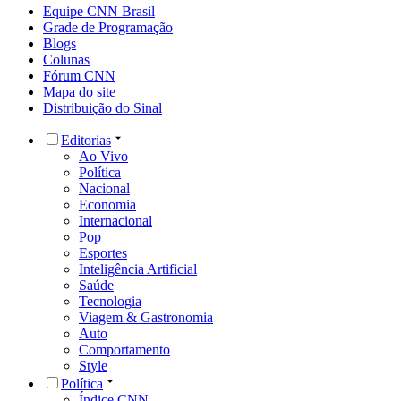
Equipe CNN Brasil
Grade de Programação
Blogs
Colunas
Fórum CNN
Mapa do site
Distribuição do Sinal
Editorias
Ao Vivo
Política
Nacional
Economia
Internacional
Pop
Esportes
Inteligência Artificial
Saúde
Tecnologia
Viagem & Gastronomia
Auto
Comportamento
Style
Política
Índice CNN