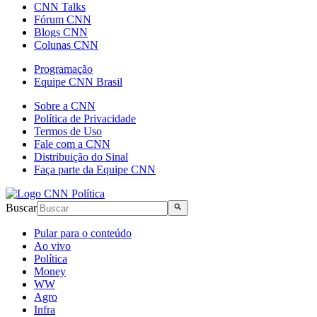
CNN Talks
Fórum CNN
Blogs CNN
Colunas CNN
Programação
Equipe CNN Brasil
Sobre a CNN
Política de Privacidade
Termos de Uso
Fale com a CNN
Distribuição do Sinal
Faça parte da Equipe CNN
Buscar
Pular para o conteúdo
Ao vivo
Política
Money
WW
Agro
Infra