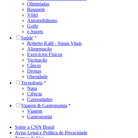
Olimpíadas
Basquete
Vôlei
Automobilismo
Golfe
e-Sports
Saúde
Roberto Kalil - Sinais Vitais
Alimentação
Exercícios Físicos
Vacinação
Câncer
Drogas
Obesidade
Tecnologia
Nasa
Ciência
Curiosidades
Viagem & Gastronomia
Viagem
Gastronomia
Sobre a CNN Brasil
Aviso Legal e Política de Privacidade