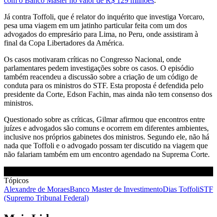
com o Banco Master no valor de R$ 129 milhões
.
Já contra Toffoli, que é relator do inquérito que investiga Vorcaro,
pesa uma viagem em um jatinho particular feita com um dos
advogados do empresário para Lima, no Peru, onde assistiram à
final da Copa Libertadores da América.
Os casos motivaram críticas no Congresso Nacional, onde
parlamentares pedem investigações sobre os casos. O episódio
também reacendeu a discussão sobre a criação de um código de
conduta para os ministros do STF. Esta proposta é defendida pelo
presidente da Corte, Edson Fachin, mas ainda não tem consenso dos
ministros.
Questionado sobre as críticas, Gilmar afirmou que encontros entre
juízes e advogados são comuns e ocorrem em diferentes ambientes,
inclusive nos próprios gabinetes dos ministros. Segundo ele, não há
nada que Toffoli e o advogado possam ter discutido na viagem que
não falariam também em um encontro agendado na Suprema Corte.
Tópicos
Alexandre de Moraes
Banco Master de Investimento
Dias Toffoli
STF
(Supremo Tribunal Federal)