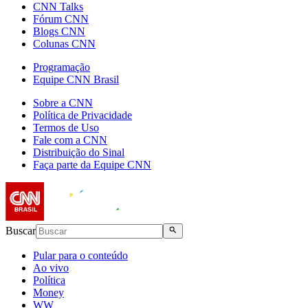
CNN Talks
Fórum CNN
Blogs CNN
Colunas CNN
Programação
Equipe CNN Brasil
Sobre a CNN
Política de Privacidade
Termos de Uso
Fale com a CNN
Distribuição do Sinal
Faça parte da Equipe CNN
Buscar
Pular para o conteúdo
Ao vivo
Política
Money
WW