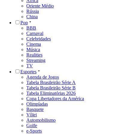
África
Oriente Médio
Rússia
China
Pop
BBB
Carnaval
Celebridades
Cinema
Música
Realities
Streaming
TV
Esportes
Agenda de Jogos
Tabela Brasileirão Série A
Tabela Brasileirão Série B
Tabela Eliminatórias 2026
Copa Libertadores da América
Olimpíadas
Basquete
Vôlei
Automobilismo
Golfe
e-Sports