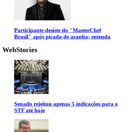
Participante desiste do "MasterChef
Brasil" após picada de aranha; entenda
WebStories
Senado rejeitou apenas 5 indicações para o
STF até hoje