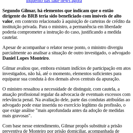
inquérito das fake news agora
Segundo Gilmar, há elementos que indicam que o então
dirigente do BRB teria sido beneficiado com imóveis de alto
valor
, em contexto relacionado à aquisição de carteiras de crédito da
instituição privada. Para o ministro, a permanência em liberdade
poderia comprometer a instrução do caso, justificando a medida
cautelar.
Apesar de acompanhar o relator nesse ponto, o ministro divergiu
parcialmente ao analisar a situação de outro investigado, o advogado
Daniel Lopes Monteiro
.
Gilmar avaliou que, embora existam indícios de participação em atos
investigados, não há, até o momento, elementos suficientes para
equiparar sua conduta à dos demais alvos centrais da apuração.
O ministro ressaltou a necessidade de distinguir, com cautela, a
atuação profissional regular da advocacia de eventuais excessos com
relevância penal. Na avaliação dele, parte das condutas atribuídas ao
advogado pode estar inserida no exercício legítimo da profissão, o
que exige análise "mais aprofundada antes da adoção de medidas
mais gravosas".
Com base nesse entendimento, Gilmar propôs substituir a prisão
preventiva de Monteiro por prisão domiciliar, acompanhada de