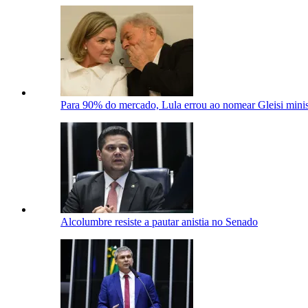
Para 90% do mercado, Lula errou ao nomear Gleisi minis
Alcolumbre resiste a pautar anistia no Senado