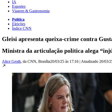
IA
Esportes
Viagem & Gastronomia
Política
Eleições
Índice CNN
Gleisi apresenta queixa-crime contra Gus
Ministra da articulação política alega “in
Alice Groth
, da CNN
, Brasília
20/03/25 às 17:16
|
Atualizado
20/03/2