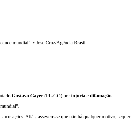
alcance mundial"
•
Jose Cruz/Agência Brasil
putado
Gustavo Gayer
(PL-GO) por
injúria
e
difamação
.
 mundial".
acusações. Aliás, assevere-se que não há qualquer motivo, sequer