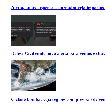
Alerta, aulas suspensas e tornado: veja impactos
Defesa Civil emite novo alerta para ventos e chu
Ciclone-bomba: veja regiões com previsão de ven