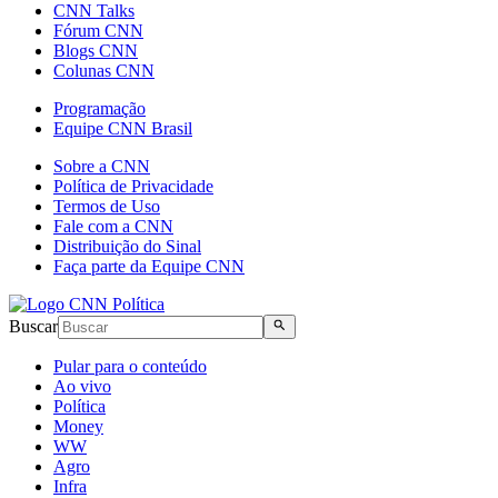
CNN Talks
Fórum CNN
Blogs CNN
Colunas CNN
Programação
Equipe CNN Brasil
Sobre a CNN
Política de Privacidade
Termos de Uso
Fale com a CNN
Distribuição do Sinal
Faça parte da Equipe CNN
Buscar
Pular para o conteúdo
Ao vivo
Política
Money
WW
Agro
Infra