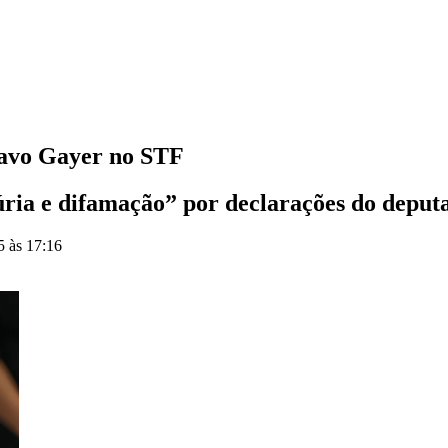
tavo Gayer no STF
júria e difamação” por declarações do deput
5 às 17:16