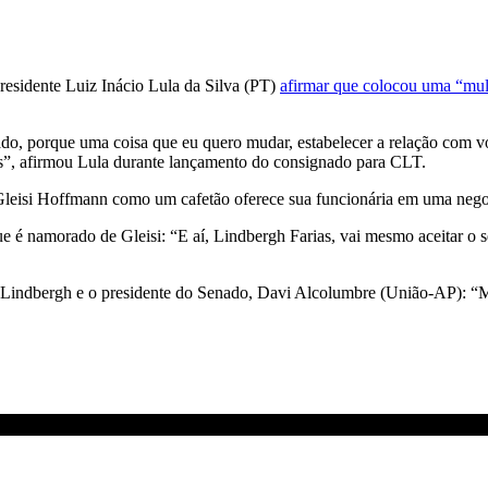
residente Luiz Inácio Lula da Silva (PT)
afirmar que colocou uma “mulh
o, porque uma coisa que eu quero mudar, estabelecer a relação com voc
cês”, afirmou Lula durante lançamento do consignado para CLT.
Gleisi Hoffmann como um cafetão oferece sua funcionária em uma nego
e é namorado de Gleisi: “E aí, Lindbergh Farias, vai mesmo aceitar o
i, Lindbergh e o presidente do Senado, Davi Alcolumbre (União-AP): “