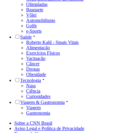
Olimpíadas
Basquete
Vôlei
Automobilismo
Golfe
e-Sports
Saúde
Roberto Kalil - Sinais Vitais
Alimentação
Exercícios Físicos
Vacinação
Câncer
Drogas
Obesidade
Tecnologia
Nasa
Ciência
Curiosidades
Viagem & Gastronomia
Viagem
Gastronomia
Sobre a CNN Brasil
Aviso Legal e Política de Privacidade