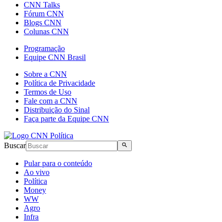
CNN Talks
Fórum CNN
Blogs CNN
Colunas CNN
Programação
Equipe CNN Brasil
Sobre a CNN
Política de Privacidade
Termos de Uso
Fale com a CNN
Distribuição do Sinal
Faça parte da Equipe CNN
Buscar
Pular para o conteúdo
Ao vivo
Política
Money
WW
Agro
Infra