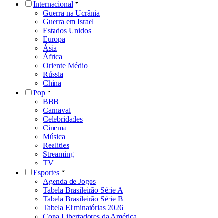
Internacional
Guerra na Ucrânia
Guerra em Israel
Estados Unidos
Europa
Ásia
África
Oriente Médio
Rússia
China
Pop
BBB
Carnaval
Celebridades
Cinema
Música
Realities
Streaming
TV
Esportes
Agenda de Jogos
Tabela Brasileirão Série A
Tabela Brasileirão Série B
Tabela Eliminatórias 2026
Copa Libertadores da América