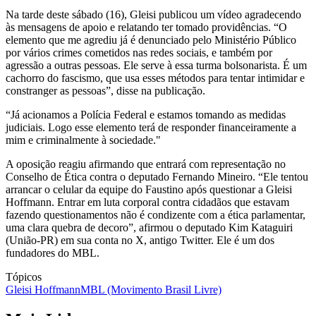
Na tarde deste sábado (16), Gleisi publicou um vídeo agradecendo
às mensagens de apoio e relatando ter tomado providências. “O
elemento que me agrediu já é denunciado pelo Ministério Público
por vários crimes cometidos nas redes sociais, e também por
agressão a outras pessoas. Ele serve à essa turma bolsonarista. É um
cachorro do fascismo, que usa esses métodos para tentar intimidar e
constranger as pessoas”, disse na publicação.
“Já acionamos a Polícia Federal e estamos tomando as medidas
judiciais. Logo esse elemento terá de responder financeiramente a
mim e criminalmente à sociedade."
A oposição reagiu afirmando que entrará com representação no
Conselho de Ética contra o deputado Fernando Mineiro. “Ele tentou
arrancar o celular da equipe do Faustino após questionar a Gleisi
Hoffmann. Entrar em luta corporal contra cidadãos que estavam
fazendo questionamentos não é condizente com a ética parlamentar,
uma clara quebra de decoro”, afirmou o deputado Kim Kataguiri
(União-PR) em sua conta no X, antigo Twitter. Ele é um dos
fundadores do MBL.
Tópicos
Gleisi Hoffmann
MBL (Movimento Brasil Livre)