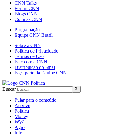
CNN Talks
Fórum CNN
Blogs CNN
Colunas CNN
Programação
Equipe CNN Brasil
Sobre a CNN
Política de Privacidade
Termos de Uso
Fale com a CNN
Distribuição do Sinal
Faça parte da Equipe CNN
Buscar
Pular para o conteúdo
Ao vivo
Política
Money
WW
Agro
Infra