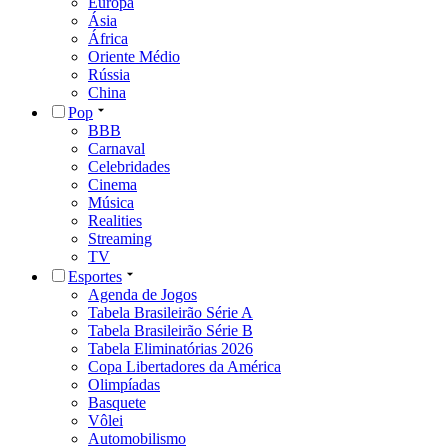
Europa
Ásia
África
Oriente Médio
Rússia
China
Pop
BBB
Carnaval
Celebridades
Cinema
Música
Realities
Streaming
TV
Esportes
Agenda de Jogos
Tabela Brasileirão Série A
Tabela Brasileirão Série B
Tabela Eliminatórias 2026
Copa Libertadores da América
Olimpíadas
Basquete
Vôlei
Automobilismo