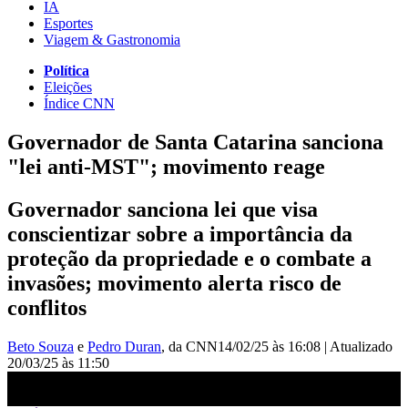
IA
Esportes
Viagem & Gastronomia
Política
Eleições
Índice CNN
Governador de Santa Catarina sanciona
"lei anti-MST"; movimento reage
Governador sanciona lei que visa
conscientizar sobre a importância da
proteção da propriedade e o combate a
invasões; movimento alerta risco de
conflitos
Beto Souza
e
Pedro Duran
, da CNN
14/02/25 às 16:08
|
Atualizado
20/03/25 às 11:50
Pedro Duran: Governador de Santa Catarina sanciona “Lei anti-
MST” | CNN NOVO DIA