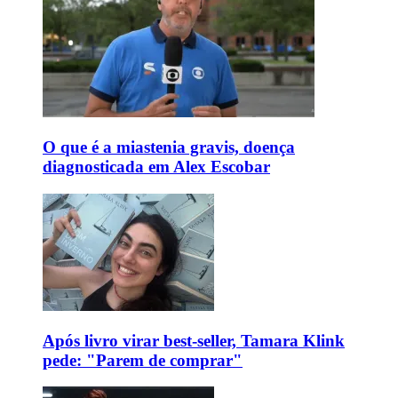
O que é a miastenia gravis, doença
diagnosticada em Alex Escobar
Após livro virar best-seller, Tamara Klink
pede: "Parem de comprar"