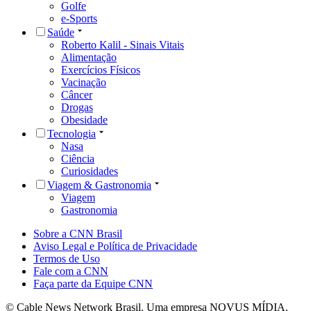
Golfe
e-Sports
Saúde
Roberto Kalil - Sinais Vitais
Alimentação
Exercícios Físicos
Vacinação
Câncer
Drogas
Obesidade
Tecnologia
Nasa
Ciência
Curiosidades
Viagem & Gastronomia
Viagem
Gastronomia
Sobre a CNN Brasil
Aviso Legal e Política de Privacidade
Termos de Uso
Fale com a CNN
Faça parte da Equipe CNN
© Cable News Network Brasil. Uma empresa NOVUS MÍDIA.