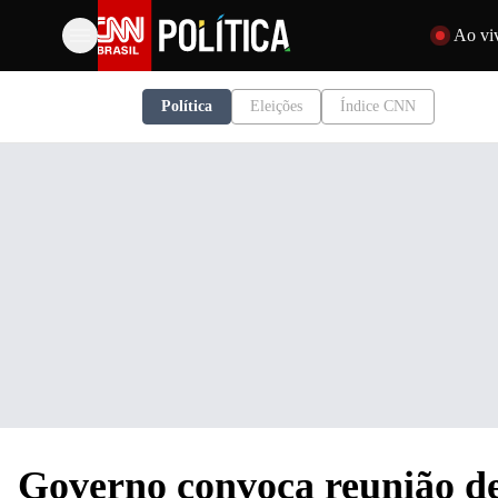
Pular para o 
Ao vi
Política
Eleições
Índice CNN
Governo convoca reunião de