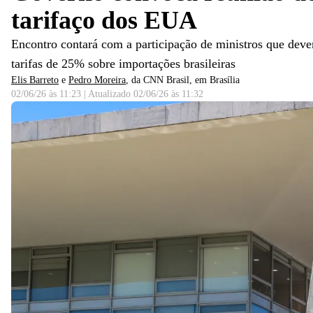
tarifaço dos EUA
Encontro contará com a participação de ministros que dev
tarifas de 25% sobre importações brasileiras
Elis Barreto
e
Pedro Moreira
, da CNN Brasil
, em Brasília
02/06/26 às 11:23
|
Atualizado
02/06/26 às 11:32