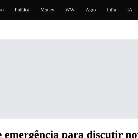
conteúdo
vo
Política
Money
WW
Agro
Infra
IA
 emergência para discutir n