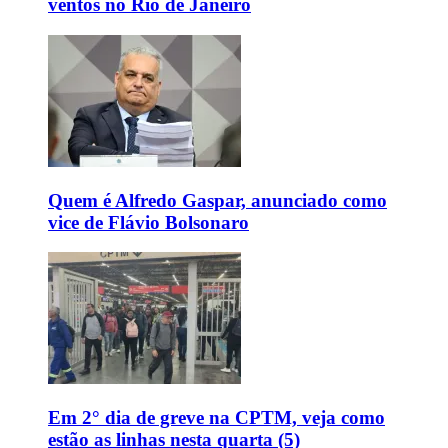
ventos no Rio de Janeiro
Quem é Alfredo Gaspar, anunciado como
vice de Flávio Bolsonaro
Em 2° dia de greve na CPTM, veja como
estão as linhas nesta quarta (5)