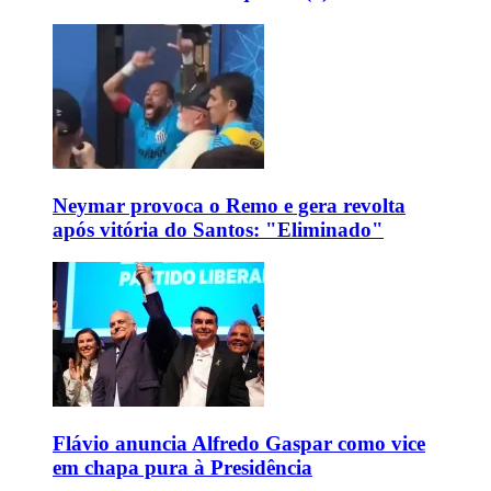
Neymar provoca o Remo e gera revolta
após vitória do Santos: "Eliminado"
Flávio anuncia Alfredo Gaspar como vice
em chapa pura à Presidência