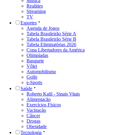
Música
Realities
Streaming
TV
Esportes
Agenda de Jogos
Tabela Brasileirão Série A
Tabela Brasileirão Série B
Tabela Eliminatórias 2026
Copa Libertadores da América
Olimpíadas
Basquete
Vôlei
Automobilismo
Golfe
e-Sports
Saúde
Roberto Kalil - Sinais Vitais
Alimentação
Exercícios Físicos
Vacinação
Câncer
Drogas
Obesidade
Tecnologia