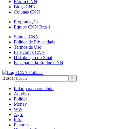
Fórum CNN
Blogs CNN
Colunas CNN
Programação
Equipe CNN Brasil
Sobre a CNN
Política de Privacidade
Termos de Uso
Fale com a CNN
Distribuição do Sinal
Faça parte da Equipe CNN
Buscar
Pular para o conteúdo
Ao vivo
Política
Money
WW
Agro
Infra
Esportes