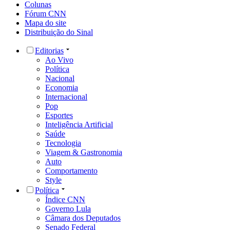
Colunas
Fórum CNN
Mapa do site
Distribuição do Sinal
Editorias
Ao Vivo
Política
Nacional
Economia
Internacional
Pop
Esportes
Inteligência Artificial
Saúde
Tecnologia
Viagem & Gastronomia
Auto
Comportamento
Style
Política
Índice CNN
Governo Lula
Câmara dos Deputados
Senado Federal