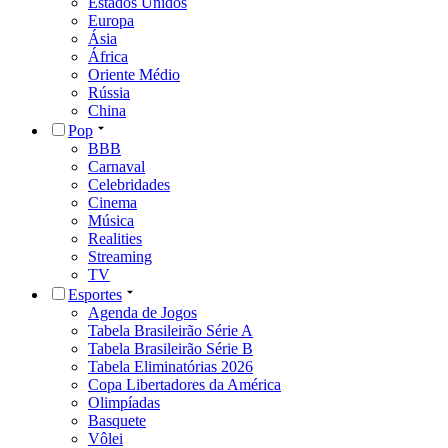
Estados Unidos
Europa
Ásia
África
Oriente Médio
Rússia
China
Pop
BBB
Carnaval
Celebridades
Cinema
Música
Realities
Streaming
TV
Esportes
Agenda de Jogos
Tabela Brasileirão Série A
Tabela Brasileirão Série B
Tabela Eliminatórias 2026
Copa Libertadores da América
Olimpíadas
Basquete
Vôlei