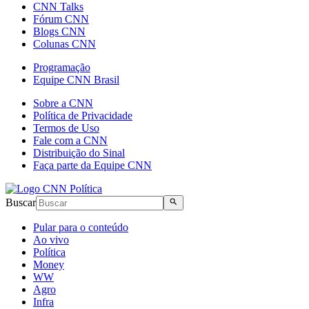
CNN Talks
Fórum CNN
Blogs CNN
Colunas CNN
Programação
Equipe CNN Brasil
Sobre a CNN
Política de Privacidade
Termos de Uso
Fale com a CNN
Distribuição do Sinal
Faça parte da Equipe CNN
Buscar
Pular para o conteúdo
Ao vivo
Política
Money
WW
Agro
Infra