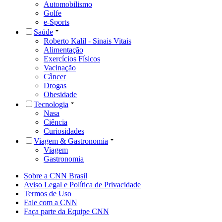
Automobilismo
Golfe
e-Sports
Saúde
Roberto Kalil - Sinais Vitais
Alimentação
Exercícios Físicos
Vacinação
Câncer
Drogas
Obesidade
Tecnologia
Nasa
Ciência
Curiosidades
Viagem & Gastronomia
Viagem
Gastronomia
Sobre a CNN Brasil
Aviso Legal e Política de Privacidade
Termos de Uso
Fale com a CNN
Faça parte da Equipe CNN