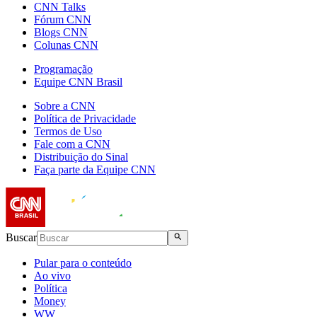
CNN Talks
Fórum CNN
Blogs CNN
Colunas CNN
Programação
Equipe CNN Brasil
Sobre a CNN
Política de Privacidade
Termos de Uso
Fale com a CNN
Distribuição do Sinal
Faça parte da Equipe CNN
Buscar
Pular para o conteúdo
Ao vivo
Política
Money
WW