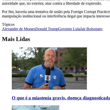
autoridade que, no exterior, atue contra a liberdade de expressão.
Por fim, haveria uma tentativa de união pela Foreign Corrupt Practices
manipulação institucional ou interferência ilegal que impacta interesse
Tópicos
Alexandre de Moraes
Donald Trump
Governo Lula
Jair Bolsonaro
Mais Lidas
O que é a miastenia gravis, doença diagnostica