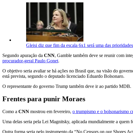
Gleisi diz que fim da escala 6x1 será uma das prioridade
Segundo apuração da
CNN
, Gamble também deve se reunir com integ
procurador-geral Paulo Gonet
.
O objetivo seria avaliar se há ações no Brasil que, na visão do govern
está prevista, segundo o deputado licenciado Eduardo Bolsonaro.
O representante do governo Trump também deve ir ao partido MDB.
Frentes para punir Moraes
Como a
CNN
mostrou em fevereiro,
o trumpismo e o bolsonarismo cr
Uma delas seria pela Lei Magnitsky, aplicada mundialmente a quem f
Outra forma seria pelo instrumento da “No Censors on our Shores Act”