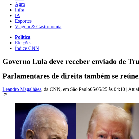
Agro
Infra
IA
Esportes
Viagem & Gastronomia
Política
Eleições
Índice CNN
Governo Lula deve receber enviado de Tru
Parlamentares de direita também se reún
Leandro Magalhães
, da CNN
, em São Paulo
05/05/25 às 04:10
|
Atua