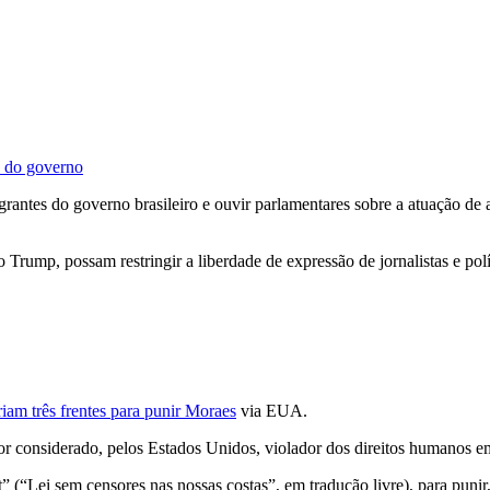
s do governo
rantes do governo brasileiro e ouvir parlamentares sobre a atuação de
o Trump, possam restringir a liberdade de expressão de jornalistas e pol
iam três frentes para punir Moraes
via EUA.
or considerado, pelos Estados Unidos, violador dos direitos humanos 
 (“Lei sem censores nas nossas costas”, em tradução livre), para punir