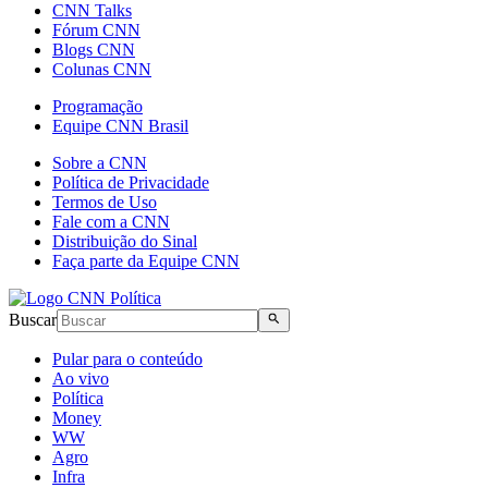
CNN Talks
Fórum CNN
Blogs CNN
Colunas CNN
Programação
Equipe CNN Brasil
Sobre a CNN
Política de Privacidade
Termos de Uso
Fale com a CNN
Distribuição do Sinal
Faça parte da Equipe CNN
Buscar
Pular para o conteúdo
Ao vivo
Política
Money
WW
Agro
Infra