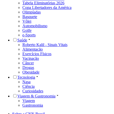
Tabela Eliminatórias 2026
Copa Libertadores da América
Olimpíadas
Basquete
Vôlei
Automobilismo
Golfe
e-Sports
Saúde
Roberto Kalil - Sinais Vitais
Alimentação
Exercícios Físicos
Vacinação
Câncer
Drogas
Obesidade
Tecnologia
Nasa
Ciência
Curiosidades
Viagem & Gastronomia
Viagem
Gastronomia
Sobre a CNN Brasil