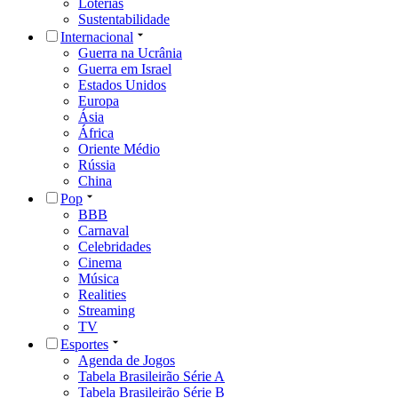
Loterias
Sustentabilidade
Internacional
Guerra na Ucrânia
Guerra em Israel
Estados Unidos
Europa
Ásia
África
Oriente Médio
Rússia
China
Pop
BBB
Carnaval
Celebridades
Cinema
Música
Realities
Streaming
TV
Esportes
Agenda de Jogos
Tabela Brasileirão Série A
Tabela Brasileirão Série B