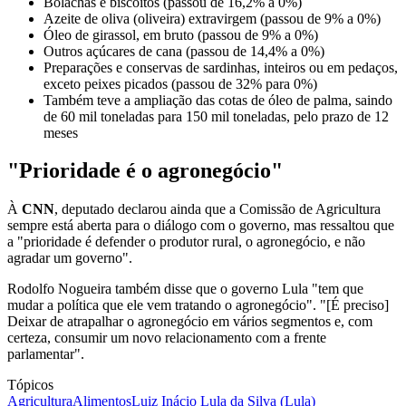
Bolachas e biscoitos (passou de 16,2% a 0%)
Azeite de oliva (oliveira) extravirgem (passou de 9% a 0%)
Óleo de girassol, em bruto (passou de 9% a 0%)
Outros açúcares de cana (passou de 14,4% a 0%)
Preparações e conservas de sardinhas, inteiros ou em pedaços,
exceto peixes picados (passou de 32% para 0%)
Também teve a ampliação das cotas de óleo de palma, saindo
de 60 mil toneladas para 150 mil toneladas, pelo prazo de 12
meses
"Prioridade é o agronegócio"
À
CNN
, deputado declarou ainda que a Comissão de Agricultura
sempre está aberta para o diálogo com o governo, mas ressaltou que
a "prioridade é defender o produtor rural, o agronegócio, e não
agradar um governo".
Rodolfo Nogueira também disse que o governo Lula "tem que
mudar a política que ele vem tratando o agronegócio". "[É preciso]
Deixar de atrapalhar o agronegócio em vários segmentos e, com
certeza, consumir um novo relacionamento com a frente
parlamentar".
Tópicos
Agricultura
Alimentos
Luiz Inácio Lula da Silva (Lula)