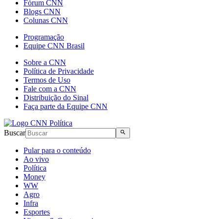
Fórum CNN
Blogs CNN
Colunas CNN
Programação
Equipe CNN Brasil
Sobre a CNN
Política de Privacidade
Termos de Uso
Fale com a CNN
Distribuição do Sinal
Faça parte da Equipe CNN
Buscar
Pular para o conteúdo
Ao vivo
Política
Money
WW
Agro
Infra
Esportes