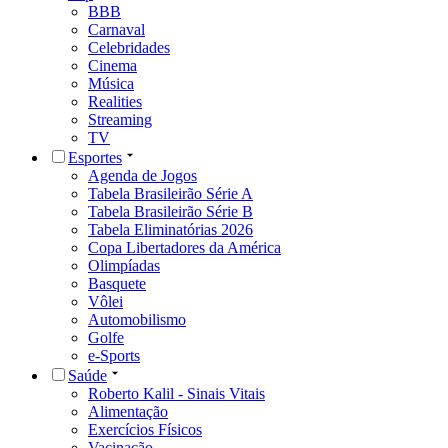
BBB
Carnaval
Celebridades
Cinema
Música
Realities
Streaming
TV
Esportes
Agenda de Jogos
Tabela Brasileirão Série A
Tabela Brasileirão Série B
Tabela Eliminatórias 2026
Copa Libertadores da América
Olimpíadas
Basquete
Vôlei
Automobilismo
Golfe
e-Sports
Saúde
Roberto Kalil - Sinais Vitais
Alimentação
Exercícios Físicos
Vacinação