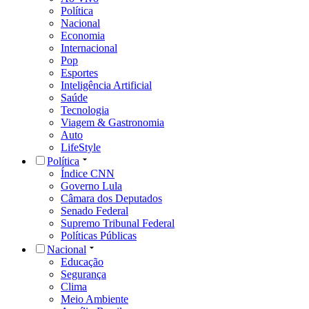
Política
Nacional
Economia
Internacional
Pop
Esportes
Inteligência Artificial
Saúde
Tecnologia
Viagem & Gastronomia
Auto
LifeStyle
Política
Índice CNN
Governo Lula
Câmara dos Deputados
Senado Federal
Supremo Tribunal Federal
Políticas Públicas
Nacional
Educação
Segurança
Clima
Meio Ambiente