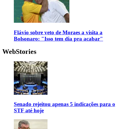
Flávio sobre veto de Moraes a visita a
Bolsonaro: "Isso tem dia pra acabar"
WebStories
Senado rejeitou apenas 5 indicações para o
STF até hoje