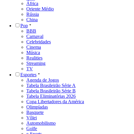
África
Oriente Médio
Rússia
China
Pop
BBB
Carnaval
Celebridades
Cinema
Música
Realities
Streaming
TV
Esportes
Agenda de Jogos
Tabela Brasileirão Série A
Tabela Brasileirão Série B
Tabela Eliminatórias 2026
Copa Libertadores da América
Olimpíadas
Basquete
Vôlei
Automobilismo
Golfe
e-Sports