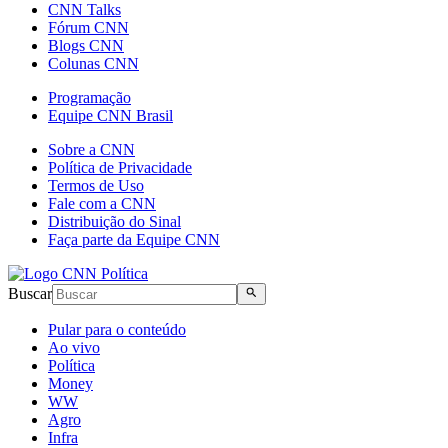
CNN Talks
Fórum CNN
Blogs CNN
Colunas CNN
Programação
Equipe CNN Brasil
Sobre a CNN
Política de Privacidade
Termos de Uso
Fale com a CNN
Distribuição do Sinal
Faça parte da Equipe CNN
Buscar
Pular para o conteúdo
Ao vivo
Política
Money
WW
Agro
Infra