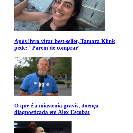
Após livro virar best-seller, Tamara Klink
pede: "Parem de comprar"
O que é a miastenia gravis, doença
diagnosticada em Alex Escobar