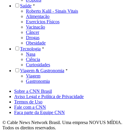
Saúde
Roberto Kalil - Sinais Vitais
Alimentação
Exercícios Físicos
Vacinação
Câncer
Drogas
Obesidade
Tecnologia
Nasa
Ciência
Curiosidades
Viagem & Gastronomia
Viagem
Gastronomia
Sobre a CNN Brasil
Aviso Legal e Política de Privacidade
Termos de Uso
Fale com a CNN
Faça parte da Equipe CNN
© Cable News Network Brasil. Uma empresa NOVUS MÍDIA.
Todos os direitos reservados.