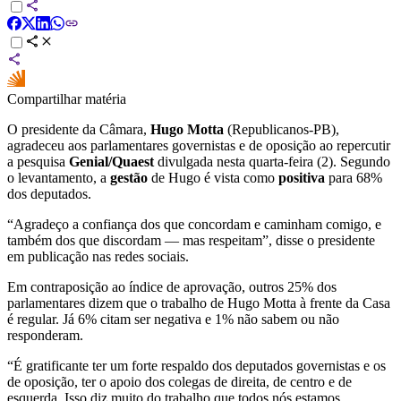
Compartilhar matéria
O presidente da Câmara,
Hugo Motta
(Republicanos-PB),
agradeceu aos parlamentares governistas e de oposição ao repercutir
a pesquisa
Genial/Quaest
divulgada nesta quarta-feira (2). Segundo
o levantamento, a
gestão
de Hugo é vista como
positiva
para 68%
dos deputados.
“Agradeço a confiança dos que concordam e caminham comigo, e
também dos que discordam — mas respeitam”, disse o presidente
em publicação nas redes sociais.
Em contraposição ao índice de aprovação, outros 25% dos
parlamentares dizem que o trabalho de Hugo Motta à frente da Casa
é regular. Já 6% citam ser negativa e 1% não sabem ou não
responderam.
“É gratificante ter um forte respaldo dos deputados governistas e os
de oposição, ter o apoio dos colegas de direita, de centro e de
esquerda. Isso diz muito do trabalho que todos nós estamos