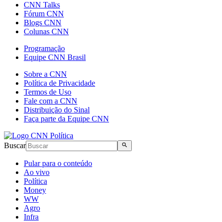
CNN Talks
Fórum CNN
Blogs CNN
Colunas CNN
Programação
Equipe CNN Brasil
Sobre a CNN
Política de Privacidade
Termos de Uso
Fale com a CNN
Distribuição do Sinal
Faça parte da Equipe CNN
Buscar
Pular para o conteúdo
Ao vivo
Política
Money
WW
Agro
Infra