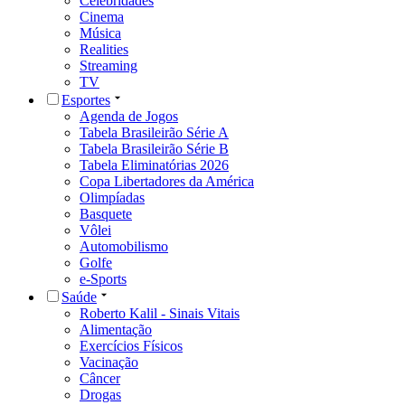
Celebridades
Cinema
Música
Realities
Streaming
TV
Esportes
Agenda de Jogos
Tabela Brasileirão Série A
Tabela Brasileirão Série B
Tabela Eliminatórias 2026
Copa Libertadores da América
Olimpíadas
Basquete
Vôlei
Automobilismo
Golfe
e-Sports
Saúde
Roberto Kalil - Sinais Vitais
Alimentação
Exercícios Físicos
Vacinação
Câncer
Drogas