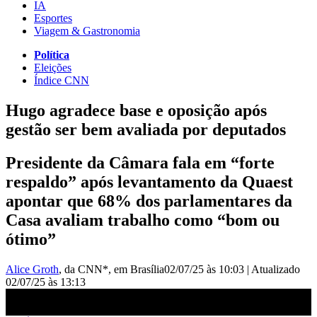
IA
Esportes
Viagem & Gastronomia
Política
Eleições
Índice CNN
Hugo agradece base e oposição após
gestão ser bem avaliada por deputados
Presidente da Câmara fala em “forte
respaldo” após levantamento da Quaest
apontar que 68% dos parlamentares da
Casa avaliam trabalho como “bom ou
ótimo”
Alice Groth
, da CNN*
, em Brasília
02/07/25 às 10:03
|
Atualizado
02/07/25 às 13:13
Hugo Motta agradece base e oposição após gestão ser bem avaliada
por deputados | BASTIDORES CNN