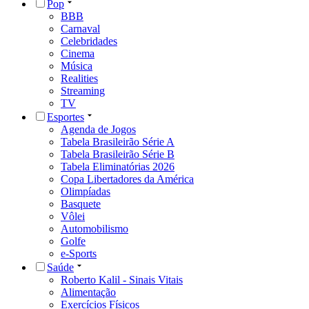
Pop
BBB
Carnaval
Celebridades
Cinema
Música
Realities
Streaming
TV
Esportes
Agenda de Jogos
Tabela Brasileirão Série A
Tabela Brasileirão Série B
Tabela Eliminatórias 2026
Copa Libertadores da América
Olimpíadas
Basquete
Vôlei
Automobilismo
Golfe
e-Sports
Saúde
Roberto Kalil - Sinais Vitais
Alimentação
Exercícios Físicos