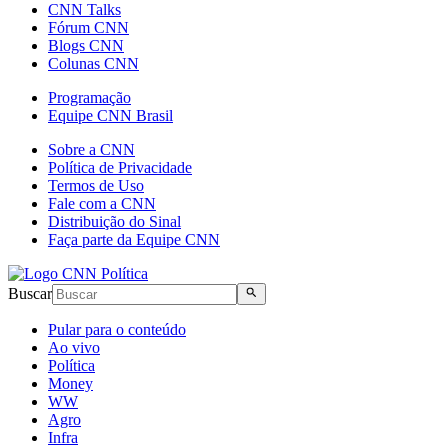
CNN Talks
Fórum CNN
Blogs CNN
Colunas CNN
Programação
Equipe CNN Brasil
Sobre a CNN
Política de Privacidade
Termos de Uso
Fale com a CNN
Distribuição do Sinal
Faça parte da Equipe CNN
Buscar
Pular para o conteúdo
Ao vivo
Política
Money
WW
Agro
Infra