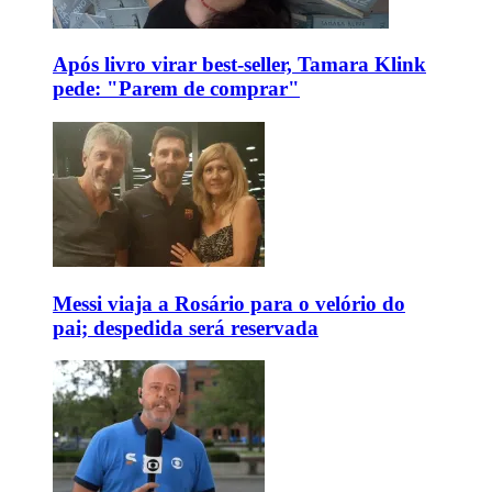
Após livro virar best-seller, Tamara Klink
pede: "Parem de comprar"
Messi viaja a Rosário para o velório do
pai; despedida será reservada