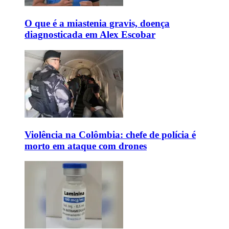
O que é a miastenia gravis, doença
diagnosticada em Alex Escobar
Violência na Colômbia: chefe de polícia é
morto em ataque com drones