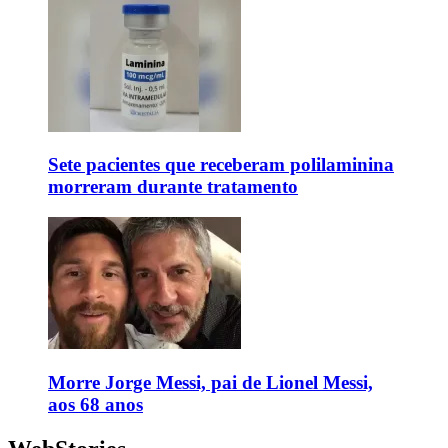
Sete pacientes que receberam polilaminina
morreram durante tratamento
Morre Jorge Messi, pai de Lionel Messi,
aos 68 anos