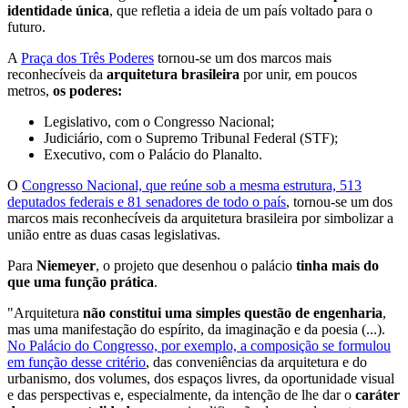
identidade única
, que refletia a ideia de um país voltado para o
futuro.
A
Praça dos Três Poderes
tornou-se um dos marcos mais
reconhecíveis da
arquitetura brasileira
por unir, em poucos
metros,
os poderes:
Legislativo, com o Congresso Nacional;
Judiciário, com o Supremo Tribunal Federal (STF);
Executivo, com o Palácio do Planalto.
O
Congresso Nacional, que reúne sob a mesma estrutura, 513
deputados federais e 81 senadores de todo o país
, tornou-se um dos
marcos mais reconhecíveis da arquitetura brasileira por simbolizar a
união entre as duas casas legislativas.
Para
Niemeyer
, o projeto que desenhou o palácio
tinha mais do
que uma função prática
.
"Arquitetura
não constitui uma simples questão de engenharia
,
mas uma manifestação do espírito, da imaginação e da poesia (...).
No Palácio do Congresso, por exemplo, a composição se formulou
em função desse critério
, das conveniências da arquitetura e do
urbanismo, dos volumes, dos espaços livres, da oportunidade visual
e das perspectivas e, especialmente, da intenção de lhe dar o
caráter