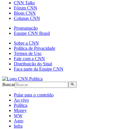
CNN Talks
Fórum CNN
Blogs CNN
Colunas CNN
Programação
Equipe CNN Brasil
Sobre a CNN
Política de Privacidade
Termos de Uso
Fale com a CNN
Distribuição do Sinal
Faça parte da Equipe CNN
Buscar
Pular para o conteúdo
Ao vivo
Política
Money
WW
Agro
Infra