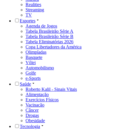
Realities
Streaming
TV
Esportes
Agenda de Jogos
Tabela Brasileirão Série A
Tabela Brasileirão Série B
Tabela Eliminatórias 2026
Copa Libertadores da América
Olimpíadas
Basquete
Vôlei
Automobilismo
Golfe
e-Sports
Saúde
Roberto Kalil - Sinais Vitais
Alimentação
Exercícios Físicos
Vacinação
Câncer
Drogas
Obesidade
Tecnologia