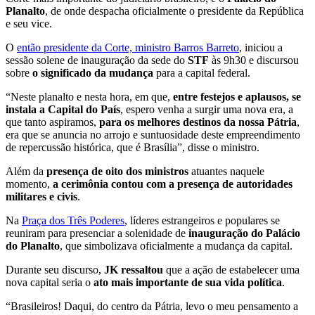
Planalto
, de onde despacha oficialmente o presidente da República
e seu vice.
O
então presidente da Corte, ministro Barros Barreto
, iniciou a
sessão solene de inauguração da sede do
STF
às 9h30 e discursou
sobre
o significado da mudança
para a capital federal.
“Neste planalto e nesta hora, em que,
entre festejos e aplausos, se
instala a Capital do País
, espero venha a surgir uma nova era, a
que tanto aspiramos,
para os melhores destinos da nossa Pátria
,
era que se anuncia no arrojo e suntuosidade deste empreendimento
de repercussão histórica, que é Brasília”, disse o ministro.
Além da
presença de oito dos ministros
atuantes naquele
momento,
a cerimônia contou com a presença de autoridades
militares e civis
.
Na
Praça dos Três Poderes
, líderes estrangeiros e populares se
reuniram para presenciar a solenidade de
inauguração do Palácio
do Planalto
, que simbolizava oficialmente a mudança da capital.
Durante seu discurso,
JK ressaltou
que a ação de estabelecer uma
nova capital seria o
ato mais importante de sua vida política
.
“Brasileiros! Daqui, do centro da Pátria, levo o meu pensamento a