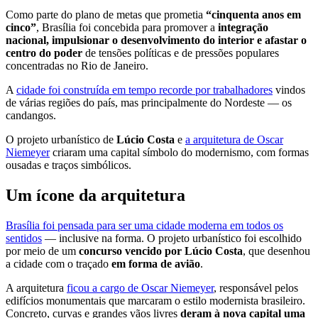
Como parte do plano de metas que prometia
“cinquenta anos em
cinco”
, Brasília foi concebida para promover a
integração
nacional, impulsionar o desenvolvimento do interior e afastar o
centro do poder
de tensões políticas e de pressões populares
concentradas no Rio de Janeiro.
A
cidade foi construída em tempo recorde por trabalhadores
vindos
de várias regiões do país, mas principalmente do Nordeste — os
candangos.
O projeto urbanístico de
Lúcio Costa
e
a arquitetura de Oscar
Niemeyer
criaram uma capital símbolo do modernismo, com formas
ousadas e traços simbólicos.
Um ícone da arquitetura
Brasília foi pensada para ser uma cidade moderna em todos os
sentidos
— inclusive na forma. O projeto urbanístico foi escolhido
por meio de um
concurso vencido por Lúcio Costa
, que desenhou
a cidade com o traçado
em forma de avião
.
A arquitetura
ficou a cargo de Oscar Niemeyer
, responsável pelos
edifícios monumentais que marcaram o estilo modernista brasileiro.
Concreto, curvas e grandes vãos livres
deram à nova capital uma