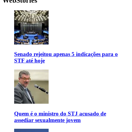
WebStories
Senado rejeitou apenas 5 indicações para o
STF até hoje
Quem é o ministro do STJ acusado de
assediar sexualmente jovem