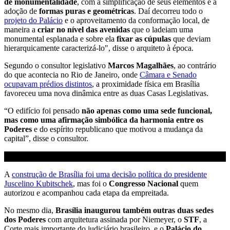
de monumentalidade
, com a simplificação de seus elementos e a
adoção de
formas puras e geométricas
. Daí decorreu todo o
projeto do Palácio
e o aproveitamento da conformação local, de
maneira a
criar no nível das avenidas
que o ladeiam uma
monumental esplanada e sobre ela
fixar as cúpulas
que deviam
hierarquicamente caracterizá-lo", disse o arquiteto à época.
Segundo o consultor legislativo
Marcos Magalhães
, ao contrário
do que acontecia no Rio de Janeiro, onde
Câmara e Senado
ocupavam prédios distintos
, a proximidade física em Brasília
favoreceu uma nova dinâmica entre as duas Casas Legislativas.
“O edifício foi pensado
não apenas como uma sede funcional,
mas como uma afirmação simbólica da harmonia entre os
Poderes
e do espírito republicano que motivou a mudança da
capital”, disse o consultor.
A
construção de Brasília foi uma decisão política do presidente
Juscelino Kubitschek
, mas foi o
Congresso Nacional
quem
autorizou e acompanhou cada etapa da empreitada.
No mesmo dia,
Brasília inaugurou também outras duas sedes
dos Poderes
com arquitetura assinada por Niemeyer, o
STF
, a
Corte mais importante do judiciário brasileiro, e o
Palácio do