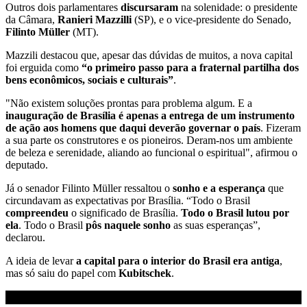
Outros dois parlamentares
discursaram
na solenidade: o presidente
da Câmara,
Ranieri Mazzilli
(SP), e o vice-presidente do Senado,
Filinto Müller
(MT).
Mazzili destacou que, apesar das dúvidas de muitos, a nova capital
foi erguida como
“o primeiro passo para a fraternal partilha dos
bens econômicos, sociais e culturais”
.
"Não existem soluções prontas para problema algum. E a
inauguração de Brasília é apenas a entrega de um instrumento
de ação aos homens que daqui deverão governar o país
. Fizeram
a sua parte os construtores e os pioneiros. Deram-nos um ambiente
de beleza e serenidade, aliando ao funcional o espiritual", afirmou o
deputado.
Já o senador Filinto Müller ressaltou o
sonho e a esperança
que
circundavam as expectativas por Brasília. “Todo o Brasil
compreendeu
o significado de Brasília.
Todo o Brasil lutou por
ela
. Todo o Brasil
pôs naquele sonho
as suas esperanças”,
declarou.
A ideia de levar
a capital para o interior do Brasil era antiga
,
mas só saiu do papel com
Kubitschek
.