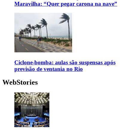
Maravilha: “Quer pegar carona na nave”
Ciclone-bomba: aulas são suspensas após
previsão de ventania no Rio
WebStories