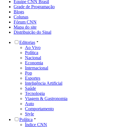
Equipe CNN Brasil
Grade de Programação
Blogs
Colunas
Fórum CNN
Mapa do site
Distribuição do Sinal
Editorias
Ao Vivo
Política
Nacional
Economia
Internacional
Pop
Esportes
Inteligência Artificial
Saúde
Tecnologia
Viagem & Gastronomia
Auto
Comportamento
Style
Política
Índice CNN