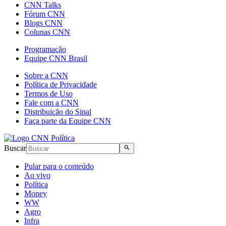
CNN Talks
Fórum CNN
Blogs CNN
Colunas CNN
Programação
Equipe CNN Brasil
Sobre a CNN
Política de Privacidade
Termos de Uso
Fale com a CNN
Distribuição do Sinal
Faça parte da Equipe CNN
Buscar
Pular para o conteúdo
Ao vivo
Política
Money
WW
Agro
Infra