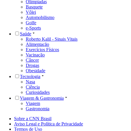
Olimpíadas
Basquete
Vôlei
Automobilismo
Golfe
e-Sports
Saúde
Roberto Kalil - Sinais Vitais
Alimentação
Exercícios Físicos
Vacinação
Câncer
Drogas
Obesidade
Tecnologia
Nasa
Ciência
Curiosidades
Viagem & Gastronomia
Viagem
Gastronomia
Sobre a CNN Brasil
Aviso Legal e Política de Privacidade
Termos de Uso