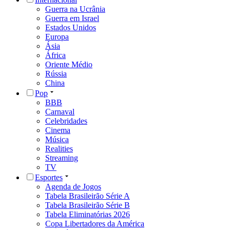
Guerra na Ucrânia
Guerra em Israel
Estados Unidos
Europa
Ásia
África
Oriente Médio
Rússia
China
Pop
BBB
Carnaval
Celebridades
Cinema
Música
Realities
Streaming
TV
Esportes
Agenda de Jogos
Tabela Brasileirão Série A
Tabela Brasileirão Série B
Tabela Eliminatórias 2026
Copa Libertadores da América