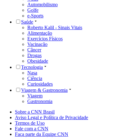
Automobilismo
Golfe
e-Sports
Saúde
Roberto Kalil - Sinais Vitais
Alimentação
Exercícios Físicos
Vacinação
Câncer
Drogas
Obesidade
Tecnologia
Nasa
Ciência
Curiosidades
Viagem & Gastronomia
Viagem
Gastronomia
Sobre a CNN Brasil
Aviso Legal e Política de Privacidade
Termos de Uso
Fale com a CNN
Faça parte da Equipe CNN