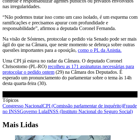
controle e responsabilizar agentes públicos ou privados envolvidos
nas irregularidades.
“Não podemos tratar isso como um caso isolado, é um esquema com
ramificações e precisamos apurar com profundidade e
responsabilidade”, afirmou a deputada Coronel Fernanda.
Na visão de Sóstenes, protocolar o pedido via Senado pode ser mais
ágil do que na Câmara, que neste momento se debruça sobre outras
questões importantes para a oposição,
como o PL da Anistia.
Uma CPI já estava no radar da Câmara. O deputado Coronel
Chrisostomo (PL-RO)
recolheu as 171 assinaturas necessárias para
protocolar o pedido ontem
(29) na Câmara dos Deputados. É
esperado um pronunciamento do parlamentar sobre o tema às 14h
desta quarta-feira (30).
Tópicos
Congresso Nacional
CPI (Comissão parlamentar de inquérito)
Fraude
no INSS
Governo Lula
INSS (Instituto Nacional do Seguro Social)
Mais Lidas