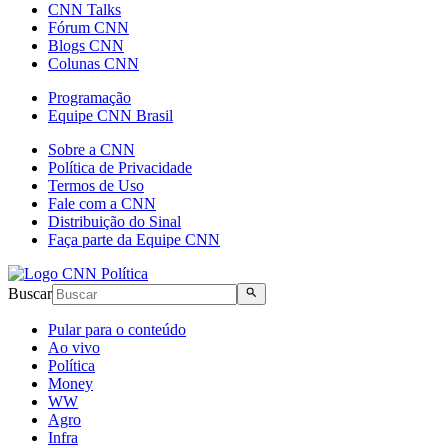
CNN Talks
Fórum CNN
Blogs CNN
Colunas CNN
Programação
Equipe CNN Brasil
Sobre a CNN
Política de Privacidade
Termos de Uso
Fale com a CNN
Distribuição do Sinal
Faça parte da Equipe CNN
Buscar
Pular para o conteúdo
Ao vivo
Política
Money
WW
Agro
Infra