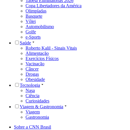
Tabela Eliminatórias 2026
Copa Libertadores da América
Olimpíadas
Basquete
Vôlei
Automobilismo
Golfe
e-Sports
Saúde
Roberto Kalil - Sinais Vitais
Alimentação
Exercícios Físicos
Vacinação
Câncer
Drogas
Obesidade
Tecnologia
Nasa
Ciência
Curiosidades
Viagem & Gastronomia
Viagem
Gastronomia
Sobre a CNN Brasil