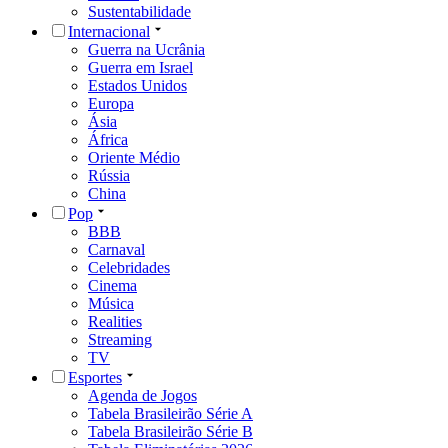
Sustentabilidade
Internacional
Guerra na Ucrânia
Guerra em Israel
Estados Unidos
Europa
Ásia
África
Oriente Médio
Rússia
China
Pop
BBB
Carnaval
Celebridades
Cinema
Música
Realities
Streaming
TV
Esportes
Agenda de Jogos
Tabela Brasileirão Série A
Tabela Brasileirão Série B