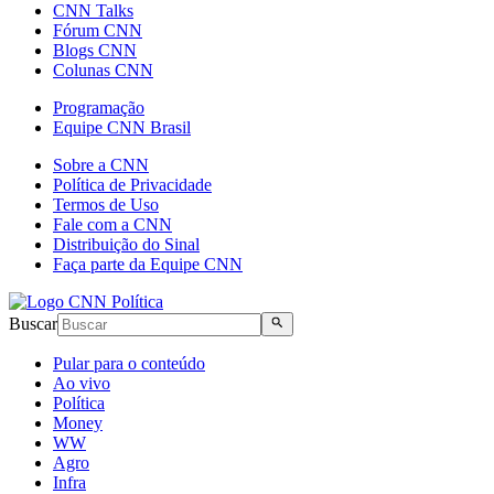
CNN Talks
Fórum CNN
Blogs CNN
Colunas CNN
Programação
Equipe CNN Brasil
Sobre a CNN
Política de Privacidade
Termos de Uso
Fale com a CNN
Distribuição do Sinal
Faça parte da Equipe CNN
Buscar
Pular para o conteúdo
Ao vivo
Política
Money
WW
Agro
Infra