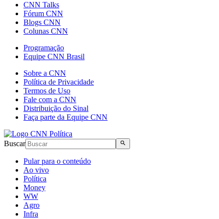
CNN Talks
Fórum CNN
Blogs CNN
Colunas CNN
Programação
Equipe CNN Brasil
Sobre a CNN
Política de Privacidade
Termos de Uso
Fale com a CNN
Distribuição do Sinal
Faça parte da Equipe CNN
Buscar
Pular para o conteúdo
Ao vivo
Política
Money
WW
Agro
Infra