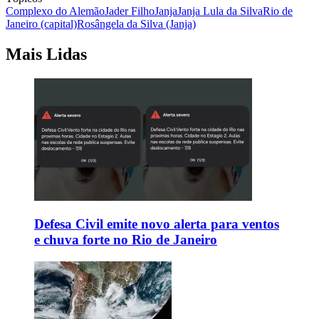
Complexo do Alemão
Jader Filho
Janja
Janja Lula da Silva
Rio de
Janeiro (capital)
Rosângela da Silva (Janja)
Mais Lidas
Defesa Civil emite novo alerta para ventos
e chuva forte no Rio de Janeiro