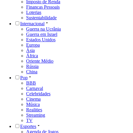
Imposto de Renda
Finanças Pessoais
Loterias
Sustentabilidade
Internacional
Guerra na Ucrânia
Guerra em Israel
Estados Unidos
Europa
Ásia
África
Oriente Médio
Rússia
China
Pop
BBB
Carnaval
Celebridades
Cinema
Música
Realities
Streaming
TV
Esportes
Agenda de Jogos