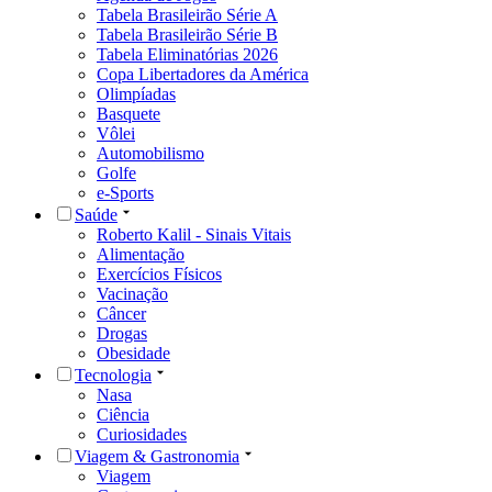
Tabela Brasileirão Série A
Tabela Brasileirão Série B
Tabela Eliminatórias 2026
Copa Libertadores da América
Olimpíadas
Basquete
Vôlei
Automobilismo
Golfe
e-Sports
Saúde
Roberto Kalil - Sinais Vitais
Alimentação
Exercícios Físicos
Vacinação
Câncer
Drogas
Obesidade
Tecnologia
Nasa
Ciência
Curiosidades
Viagem & Gastronomia
Viagem