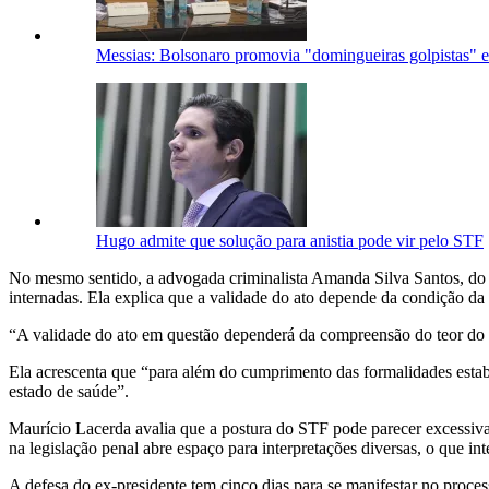
Messias: Bolsonaro promovia "domingueiras golpistas" e 
Hugo admite que solução para anistia pode vir pelo STF
No mesmo sentido, a advogada criminalista Amanda Silva Santos, do 
internadas. Ela explica que a validade do ato depende da condição da
“A validade do ato em questão dependerá da compreensão do teor do ato
Ela acrescenta que “para além do cumprimento das formalidades estabe
estado de saúde”.
Maurício Lacerda avalia que a postura do STF pode parecer excessiva
na legislação penal abre espaço para interpretações diversas, o que in
A defesa do ex-presidente tem cinco dias para se manifestar no proce