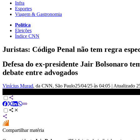
Infra
Esportes
Viagem & Gastronomia
Política
Eleições
Índice CNN
Juristas: Código Penal não tem regra espec
Defesa do ex-presidente Jair Bolsonaro tem
debate entre advogados
Vinícius Murad
, da CNN
, São Paulo
25/04/25 às 04:05
|
Atualizado
2
Vídeo mostra oficial intimando Bolsonaro na UTI | CNN BRASIL
Compartilhar matéria