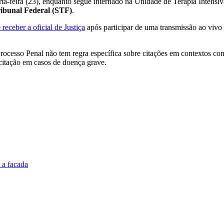
rta-feira (23), enquanto segue internado na Unidade de Terapia Intensiv
ibunal Federal (STF)
.
eceber a oficial de Justiça
após participar de uma transmissão ao vivo 
ocesso Penal não tem regra específica sobre citações em contextos co
 citação em casos de doença grave.
 a facada