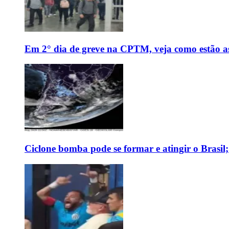
Em 2° dia de greve na CPTM, veja como estão as 
Ciclone bomba pode se formar e atingir o Brasil;