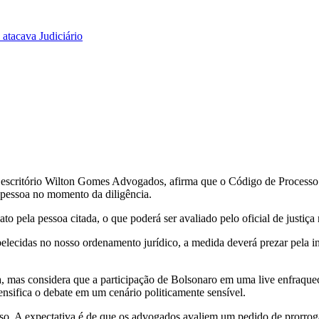
atacava Judiciário
escritório Wilton Gomes Advogados, afirma que o Código de Processo P
 pessoa no momento da diligência.
 pela pessoa citada, o que poderá ser avaliado pelo oficial de justiça
lecidas no nosso ordenamento jurídico, a medida deverá prezar pela in
, mas considera que a participação de Bolsonaro em uma live enfraquece
tensifica o debate em um cenário politicamente sensível.
sso. A expectativa é de que os advogados avaliem um pedido de prorrog