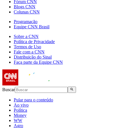
Fórum CNN
Blogs CNN
Colunas CNN
Programação
Equipe CNN Brasil
Sobre a CNN
Política de Privacidade
Termos de Uso
Fale com a CNN
Distribuição do Sinal
Faça parte da Equipe CNN
Buscar
Pular para o conteúdo
Ao vivo
Política
Money
WW
Agro