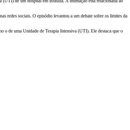
a (UTI) de um hospital em Brasília. A intimação está relacionada ao
nas redes sociais. O episódio levantou a um debate sobre os limites da
mo o de uma Unidade de Terapia Intensiva (UTI). Ele destaca que o