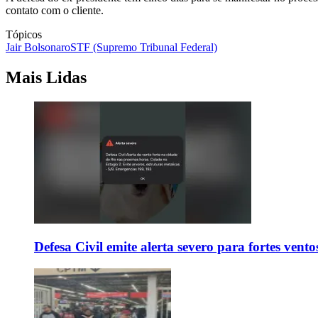
contato com o cliente.
Tópicos
Jair Bolsonaro
STF (Supremo Tribunal Federal)
Mais Lidas
Defesa Civil emite alerta severo para fortes vent