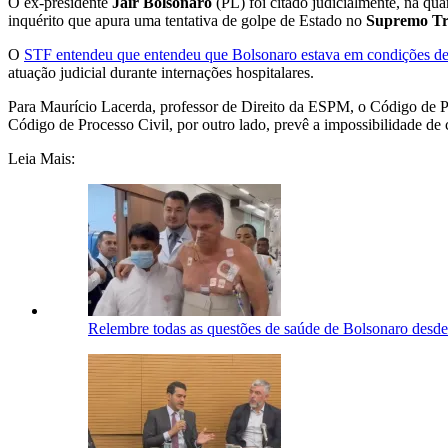
O ex-presidente
Jair Bolsonaro
(PL) foi citado judicialmente, na qua
inquérito que apura uma tentativa de golpe de Estado no
Supremo Tr
O
STF entendeu que entendeu que Bolsonaro estava em condições de r
atuação judicial durante internações hospitalares.
Para Maurício Lacerda, professor de Direito da ESPM, o Código de Pr
Código de Processo Civil, por outro lado, prevê a impossibilidade de
Leia Mais:
Relembre todas as questões de saúde de Bolsonaro desde