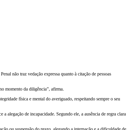
enal não traz vedação expressa quanto à citação de pessoas
 no momento da diligência”, afirma.
tegridade física e mental do averiguado, respeitando sempre o seu
 a alegação de incapacidade. Segundo ele, a ausência de regra clara
ação ou suspensão do prazo, alegando a internação e a dificuldade de