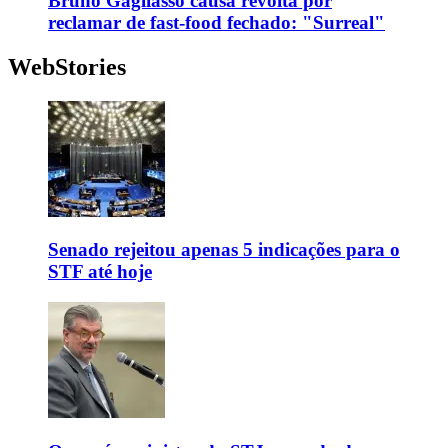
Bruno Gagliasso causa revolta por
reclamar de fast-food fechado: "Surreal"
WebStories
Senado rejeitou apenas 5 indicações para o
STF até hoje