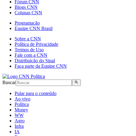
Fórum CNN
Blogs CNN
Colunas CNN
Programação
Equipe CNN Brasil
Sobre a CNN
Política de Privacidade
Termos de Uso
Fale com a CNN
Distribuição do Sinal
Faça parte da Equipe CNN
Buscar
Pular para o conteúdo
Ao vivo
Política
Money
WW
Agro
Infra
IA