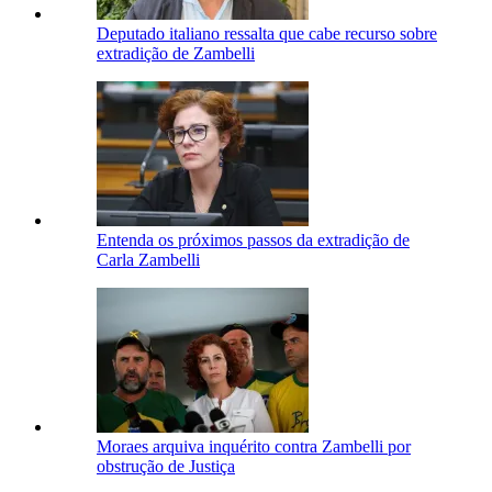
Deputado italiano ressalta que cabe recurso sobre
extradição de Zambelli
Entenda os próximos passos da extradição de
Carla Zambelli
Moraes arquiva inquérito contra Zambelli por
obstrução de Justiça