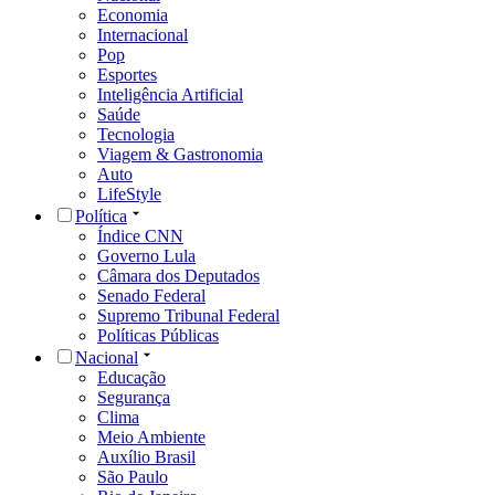
Economia
Internacional
Pop
Esportes
Inteligência Artificial
Saúde
Tecnologia
Viagem & Gastronomia
Auto
LifeStyle
Política
Índice CNN
Governo Lula
Câmara dos Deputados
Senado Federal
Supremo Tribunal Federal
Políticas Públicas
Nacional
Educação
Segurança
Clima
Meio Ambiente
Auxílio Brasil
São Paulo