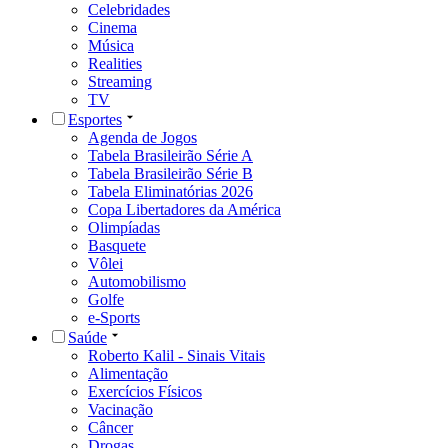
Celebridades
Cinema
Música
Realities
Streaming
TV
Esportes
Agenda de Jogos
Tabela Brasileirão Série A
Tabela Brasileirão Série B
Tabela Eliminatórias 2026
Copa Libertadores da América
Olimpíadas
Basquete
Vôlei
Automobilismo
Golfe
e-Sports
Saúde
Roberto Kalil - Sinais Vitais
Alimentação
Exercícios Físicos
Vacinação
Câncer
Drogas