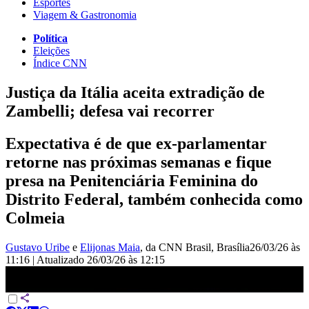
Esportes
Viagem & Gastronomia
Política
Eleições
Índice CNN
Justiça da Itália aceita extradição de
Zambelli; defesa vai recorrer
Expectativa é de que ex-parlamentar
retorne nas próximas semanas e fique
presa na Penitenciária Feminina do
Distrito Federal, também conhecida como
Colmeia
Gustavo Uribe
e
Elijonas Maia
, da CNN Brasil
, Brasília
26/03/26 às
11:16
|
Atualizado
26/03/26 às 12:15
Justiça da Itália aceita extradição de Zambelli ao Brasil | LIVE CNN