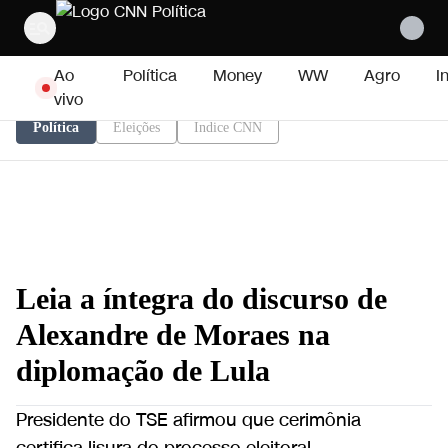
Pular para o conteúdo
Ao
Política
Money
WW
Agro
I
vivo
Política
Eleições
Índice CNN
Leia a íntegra do discurso de
Alexandre de Moraes na
diplomação de Lula
Presidente do TSE afirmou que cerimônia