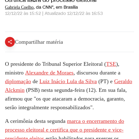
certifica lisura do processo eleitoral
, da CNN*
, em Brasília
Gabriela Coelho
12/12/22 às 15:52
|
Atualizado
12/12/22 às 16:53
Os que atacaram a democracia serão integralmente responsabilizados, diz Moraes | VISÃO CNN
Compartilhar matéria
O presidente do Tribunal Superior Eleitoral (
TSE
),
ministro
Alexandre de Moraes
, discursou durante a
diplomação
de
Luiz Inácio Lula da Silva
(PT) e
Geraldo
Alckmin
(PSB) nesta segunda-feira (12). Em sua fala,
afirmou que "os que atacaram a democracia, garanto,
serão integralmente responsabilizados".
A cerimônia desta segunda
marca o encerramento do
processo eleitoral e certifica que o presidente e vice-
presidente eleitos
estão habilitados para exercer os