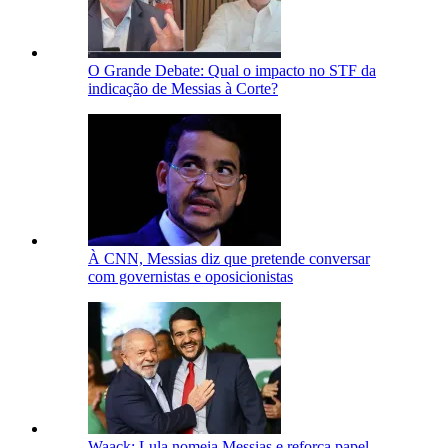
O Grande Debate: Qual o impacto no STF da
indicação de Messias à Corte?
À CNN, Messias diz que pretende conversar
com governistas e oposicionistas
Waack: Lula nomeia Messias e reforça papel