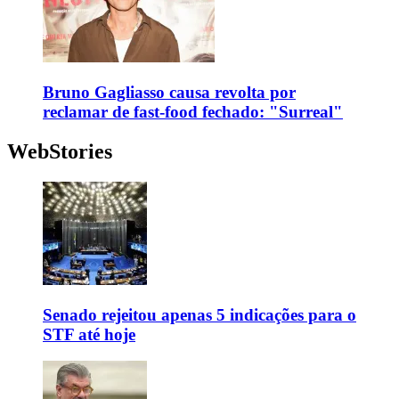
Bruno Gagliasso causa revolta por
reclamar de fast-food fechado: "Surreal"
WebStories
Senado rejeitou apenas 5 indicações para o
STF até hoje