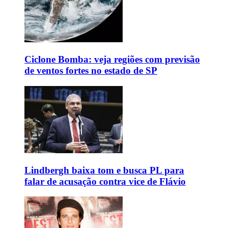
Ciclone Bomba: veja regiões com previsão
de ventos fortes no estado de SP
Lindbergh baixa tom e busca PL para
falar de acusação contra vice de Flávio