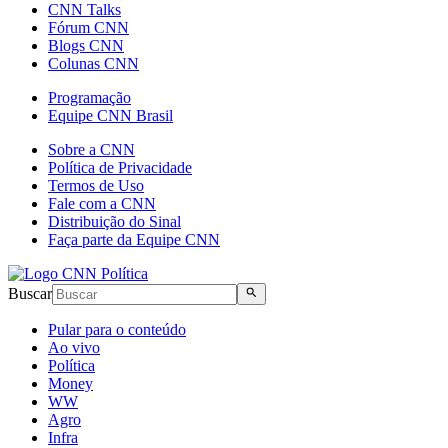
CNN Talks
Fórum CNN
Blogs CNN
Colunas CNN
Programação
Equipe CNN Brasil
Sobre a CNN
Política de Privacidade
Termos de Uso
Fale com a CNN
Distribuição do Sinal
Faça parte da Equipe CNN
Buscar
Pular para o conteúdo
Ao vivo
Política
Money
WW
Agro
Infra