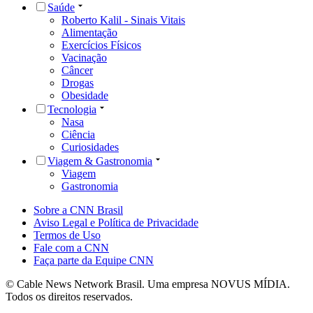
Saúde
Roberto Kalil - Sinais Vitais
Alimentação
Exercícios Físicos
Vacinação
Câncer
Drogas
Obesidade
Tecnologia
Nasa
Ciência
Curiosidades
Viagem & Gastronomia
Viagem
Gastronomia
Sobre a CNN Brasil
Aviso Legal e Política de Privacidade
Termos de Uso
Fale com a CNN
Faça parte da Equipe CNN
© Cable News Network Brasil. Uma empresa NOVUS MÍDIA.
Todos os direitos reservados.