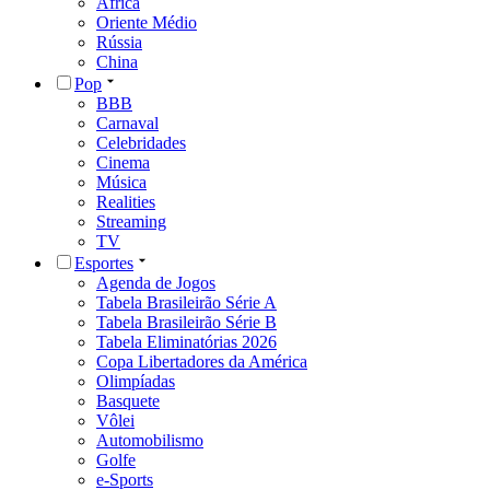
África
Oriente Médio
Rússia
China
Pop
BBB
Carnaval
Celebridades
Cinema
Música
Realities
Streaming
TV
Esportes
Agenda de Jogos
Tabela Brasileirão Série A
Tabela Brasileirão Série B
Tabela Eliminatórias 2026
Copa Libertadores da América
Olimpíadas
Basquete
Vôlei
Automobilismo
Golfe
e-Sports