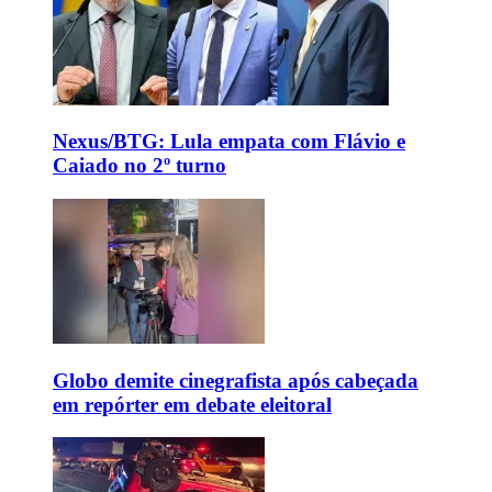
Nexus/BTG: Lula empata com Flávio e
Caiado no 2º turno
Globo demite cinegrafista após cabeçada
em repórter em debate eleitoral