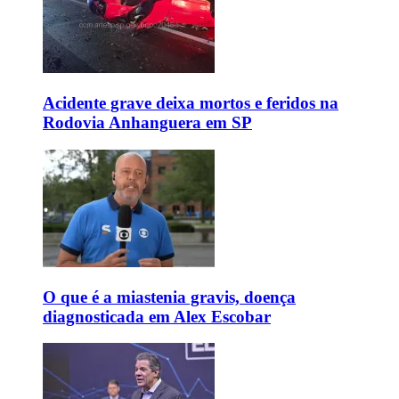
Acidente grave deixa mortos e feridos na
Rodovia Anhanguera em SP
O que é a miastenia gravis, doença
diagnosticada em Alex Escobar