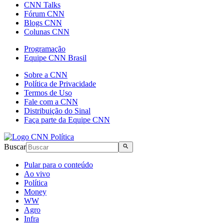
CNN Talks
Fórum CNN
Blogs CNN
Colunas CNN
Programação
Equipe CNN Brasil
Sobre a CNN
Política de Privacidade
Termos de Uso
Fale com a CNN
Distribuição do Sinal
Faça parte da Equipe CNN
Buscar
Pular para o conteúdo
Ao vivo
Política
Money
WW
Agro
Infra