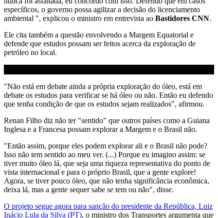
nunca foi asfaltada, eu concordo com isso. Defendo que em casos
específicos, o governo possa agilizar a decisão do licenciamento
ambiental ", explicou o ministro em entrevista ao
Bastidores CNN
.
Ele cita também a questão envolvendo a Margem Equatorial e
defende que estudos possam ser feitos acerca da exploração de
petróleo no local.
"Não está em debate ainda a própria exploração do óleo, está em
debate os estudos para verificar se há óleo ou não. Então eu defendo
que tenha condição de que os estudos sejam realizados", afirmou.
Renan Filho diz não ter "sentido" que outros países como a Guiana
Inglesa e a Francesa possam explorar a Margem e o Brasil não.
"Então assim, porque eles podem explorar ali e o Brasil não pode?
Isso não tem sentido ao meu ver. (...) Porque eu imagino assim: se
tiver muito óleo lá, que seja uma riqueza representativa do ponto de
vista internacional e para o próprio Brasil, que a gente explore!
Agora, se tiver pouco óleo, que não tenha significância econômica,
deixa lá, mas a gente sequer sabe se tem ou não", disse.
O projeto segue agora para sanção do presidente da República, Luiz
Inácio Lula da Silva (PT)
, o ministro dos Transportes argumenta que