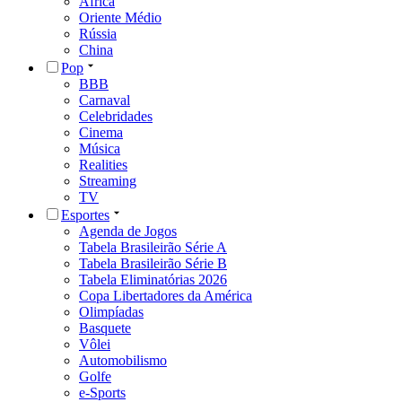
África
Oriente Médio
Rússia
China
Pop
BBB
Carnaval
Celebridades
Cinema
Música
Realities
Streaming
TV
Esportes
Agenda de Jogos
Tabela Brasileirão Série A
Tabela Brasileirão Série B
Tabela Eliminatórias 2026
Copa Libertadores da América
Olimpíadas
Basquete
Vôlei
Automobilismo
Golfe
e-Sports