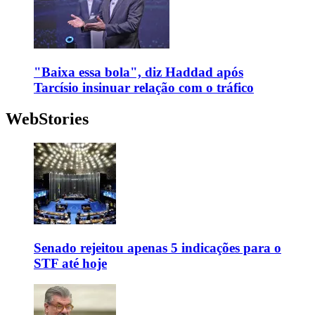
"Baixa essa bola", diz Haddad após
Tarcísio insinuar relação com o tráfico
WebStories
Senado rejeitou apenas 5 indicações para o
STF até hoje