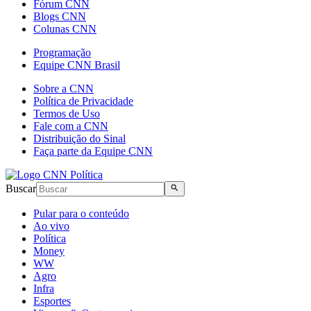
Fórum CNN
Blogs CNN
Colunas CNN
Programação
Equipe CNN Brasil
Sobre a CNN
Política de Privacidade
Termos de Uso
Fale com a CNN
Distribuição do Sinal
Faça parte da Equipe CNN
Buscar
Pular para o conteúdo
Ao vivo
Política
Money
WW
Agro
Infra
Esportes