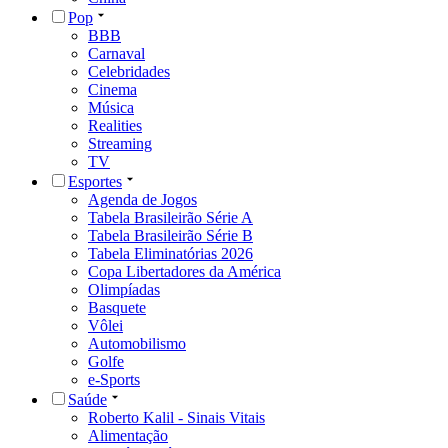
Pop
BBB
Carnaval
Celebridades
Cinema
Música
Realities
Streaming
TV
Esportes
Agenda de Jogos
Tabela Brasileirão Série A
Tabela Brasileirão Série B
Tabela Eliminatórias 2026
Copa Libertadores da América
Olimpíadas
Basquete
Vôlei
Automobilismo
Golfe
e-Sports
Saúde
Roberto Kalil - Sinais Vitais
Alimentação