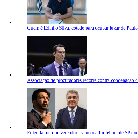
Quem é Edinho Silva, cotado para ocupar lugar de Paulo
Associação de procuradores recorre contra condenação d
Entenda por que vereador assumiu a Prefeitura de SP du