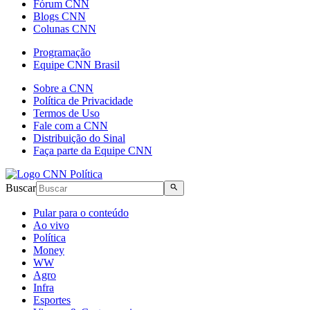
Fórum CNN
Blogs CNN
Colunas CNN
Programação
Equipe CNN Brasil
Sobre a CNN
Política de Privacidade
Termos de Uso
Fale com a CNN
Distribuição do Sinal
Faça parte da Equipe CNN
Buscar
Pular para o conteúdo
Ao vivo
Política
Money
WW
Agro
Infra
Esportes