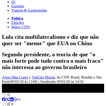
IA
Esportes
Viagem & Gastronomia
Política
Eleições
Índice CNN
Lula cita multilateralismo e diz que não
quer ser "menor" que EUA ou China
Segundo presidente, a teoria de que "o
mais forte pode tudo contra o mais fraco"
não interessa ao governo brasileiro
Anna Júlia Lopes
e
Vinícius Murad
, da CNN Brasil
, Brasília e São
Paulo
09/02/26 às 13:06
|
Atualizado
09/02/26 às 14:56
Lula cita multilateralismo e diz que não quer ser
&quot;menor&quot; que EUA ou China | BASTIDORES CNN