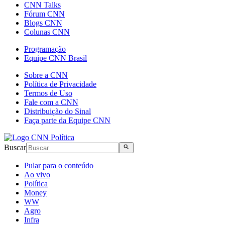
CNN Talks
Fórum CNN
Blogs CNN
Colunas CNN
Programação
Equipe CNN Brasil
Sobre a CNN
Política de Privacidade
Termos de Uso
Fale com a CNN
Distribuição do Sinal
Faça parte da Equipe CNN
Buscar
Pular para o conteúdo
Ao vivo
Política
Money
WW
Agro
Infra