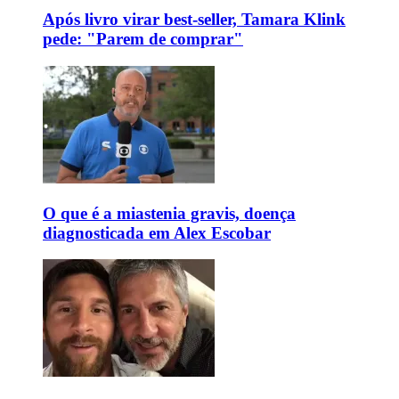
Após livro virar best-seller, Tamara Klink
pede: "Parem de comprar"
O que é a miastenia gravis, doença
diagnosticada em Alex Escobar