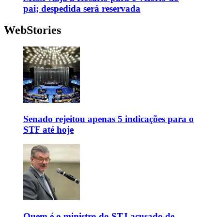
pai; despedida será reservada
WebStories
Senado rejeitou apenas 5 indicações para o
STF até hoje
Quem é o ministro do STJ acusado de