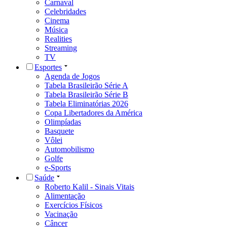
Carnaval
Celebridades
Cinema
Música
Realities
Streaming
TV
Esportes
Agenda de Jogos
Tabela Brasileirão Série A
Tabela Brasileirão Série B
Tabela Eliminatórias 2026
Copa Libertadores da América
Olimpíadas
Basquete
Vôlei
Automobilismo
Golfe
e-Sports
Saúde
Roberto Kalil - Sinais Vitais
Alimentação
Exercícios Físicos
Vacinação
Câncer