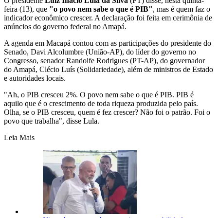
O presidente
Luiz Inácio Lula da Silva
(PT) disse, nesta quinta-
feira (13), que
"o povo nem sabe o que é PIB"
, mas é quem faz o
indicador econômico crescer. A declaração foi feita em cerimônia de
anúncios do governo federal no Amapá.
A agenda em Macapá contou com as participações do presidente do
Senado, Davi Alcolumbre (União-AP), do líder do governo no
Congresso, senador Randolfe Rodrigues (PT-AP), do governador
do Amapá, Clécio Luís (Solidariedade), além de ministros de Estado
e autoridades locais.
"Ah, o PIB cresceu 2%. O povo nem sabe o que é PIB. PIB é
aquilo que é o crescimento de toda riqueza produzida pelo país.
Olha, se o PIB cresceu, quem é fez crescer? Não foi o patrão. Foi o
povo que trabalha", disse Lula.
Leia Mais