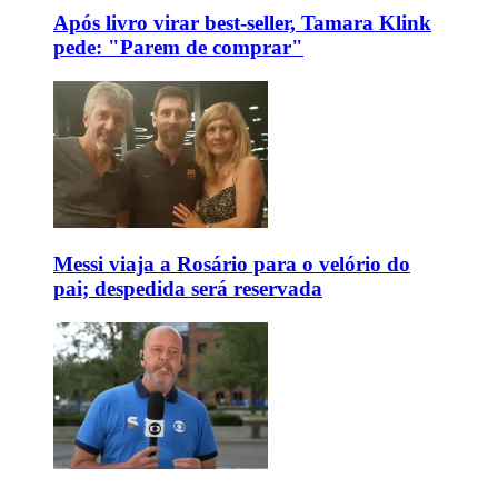
Após livro virar best-seller, Tamara Klink
pede: "Parem de comprar"
Messi viaja a Rosário para o velório do
pai; despedida será reservada