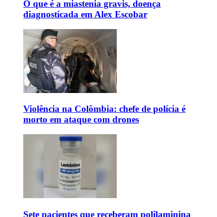
O que é a miastenia gravis, doença
diagnosticada em Alex Escobar
Violência na Colômbia: chefe de polícia é
morto em ataque com drones
Sete pacientes que receberam polilaminina