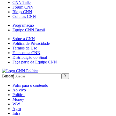
CNN Talks
Fórum CNN
Blogs CNN
Colunas CNN
Programação
Equipe CNN Brasil
Sobre a CNN
Política de Privacidade
Termos de Uso
Fale com a CNN
Distribuição do Sinal
Faça parte da Equipe CNN
Buscar
Pular para o conteúdo
Ao vivo
Política
Money
WW
Agro
Infra