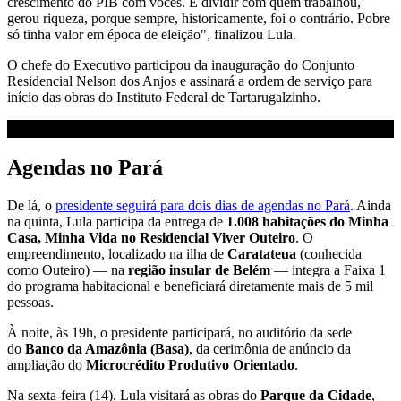
crescimento do PIB com vocês. É dividir com quem trabalhou,
gerou riqueza, porque sempre, historicamente, foi o contrário. Pobre
só tinha valor em época de eleição", finalizou Lula.
O chefe do Executivo participou da inauguração do Conjunto
Residencial Nelson dos Anjos e assinará a ordem de serviço para
início das obras do Instituto Federal de Tartarugalzinho.
Agendas no Pará
De lá, o
presidente seguirá para dois dias de agendas no Pará
. Ainda
na quinta, Lula participa da entrega de
1.008 habitações do Minha
Casa, Minha Vida no Residencial Viver Outeiro
. O
empreendimento, localizado na ilha de
Caratateua
(conhecida
como Outeiro) — na
região insular de Belém
— integra a Faixa 1
do programa habitacional e beneficiará diretamente mais de 5 mil
pessoas.
À noite, às 19h, o presidente participará, no auditório da sede
do
Banco da Amazônia (Basa)
, da cerimônia de anúncio da
ampliação do
Microcrédito Produtivo Orientado
.
Na sexta-feira (14), Lula visitará as obras do
Parque da Cidade
,