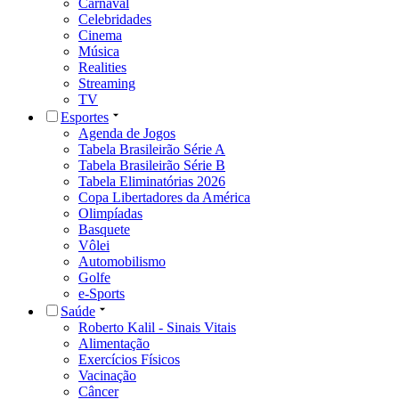
Carnaval
Celebridades
Cinema
Música
Realities
Streaming
TV
Esportes
Agenda de Jogos
Tabela Brasileirão Série A
Tabela Brasileirão Série B
Tabela Eliminatórias 2026
Copa Libertadores da América
Olimpíadas
Basquete
Vôlei
Automobilismo
Golfe
e-Sports
Saúde
Roberto Kalil - Sinais Vitais
Alimentação
Exercícios Físicos
Vacinação
Câncer