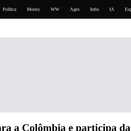
do
Política
Money
WW
Agro
Infra
IA
Esp
ra a Colômbia e participa da