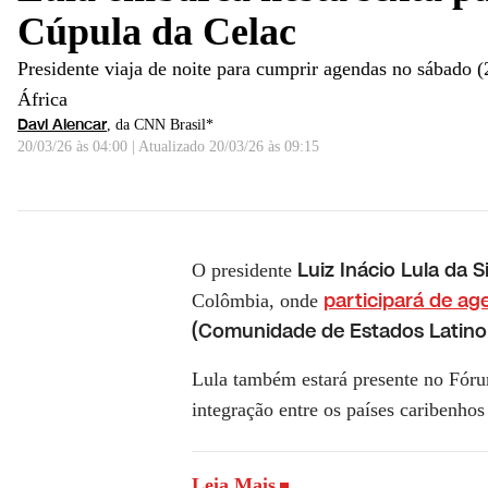
Cúpula da Celac
Presidente viaja de noite para cumprir agendas no sábado 
África
Davi Alencar
, da CNN Brasil*
20/03/26 às 04:00
|
Atualizado
20/03/26 às 09:15
Lula embarca nesta sexta para a Colômbia e participa
Luiz Inácio Lula da Si
O presidente
participará de ag
Colômbia, onde
(Comunidade de Estados Latino
Lula também estará presente no Fóru
integração entre os países caribenhos
Leia Mais