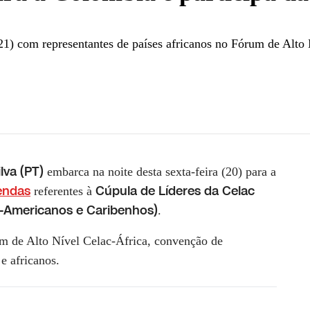
(21) com representantes de países africanos no Fórum de Alto 
 da Cúpula da Celac | CNN NOVO DIA
lva (PT)
embarca na noite desta sexta-feira (20) para a
endas
Cúpula de Líderes da Celac
referentes à
-Americanos e Caribenhos)
.
m de Alto Nível Celac-África, convenção de
 e africanos.