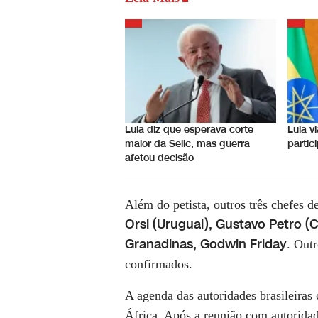
Lula diz que esperava corte
Lula v
maior da Selic, mas guerra
partic
afetou decisão
Além do petista, outros três chefes d
Orsi (Uruguai), Gustavo Petro (
Granadinas, Godwin Friday
. Out
confirmados.
A agenda das autoridades brasileira
África. Após a reunião com autoridade