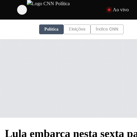
Pular para o conteú
Ao vivo
Eleições
Índice CNN
Política
Lula embarca nesta sexta pa