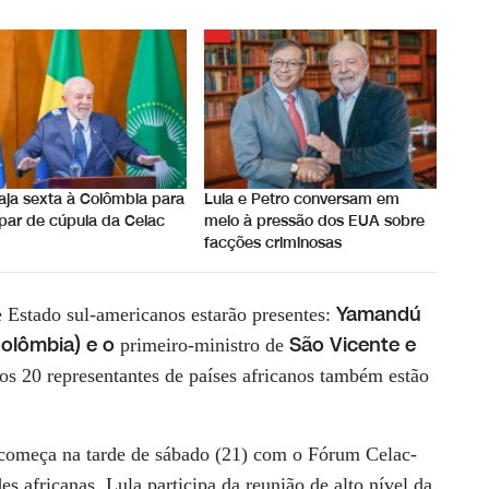
iaja sexta à Colômbia para
Lula e Petro conversam em
ipar de cúpula da Celac
meio à pressão dos EUA sobre
facções criminosas
Yamandú
e Estado sul-americanos estarão presentes:
Colômbia) e o
São Vicente e
primeiro-ministro de
ros 20 representantes de países africanos também estão
s começa na tarde de sábado (21) com o Fórum Celac-
s africanas, Lula participa da reunião de alto nível da