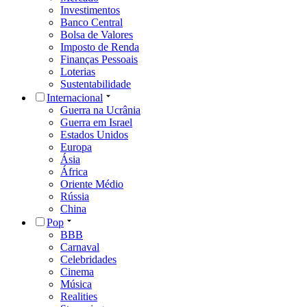
Investimentos
Banco Central
Bolsa de Valores
Imposto de Renda
Finanças Pessoais
Loterias
Sustentabilidade
Internacional
Guerra na Ucrânia
Guerra em Israel
Estados Unidos
Europa
Ásia
África
Oriente Médio
Rússia
China
Pop
BBB
Carnaval
Celebridades
Cinema
Música
Realities