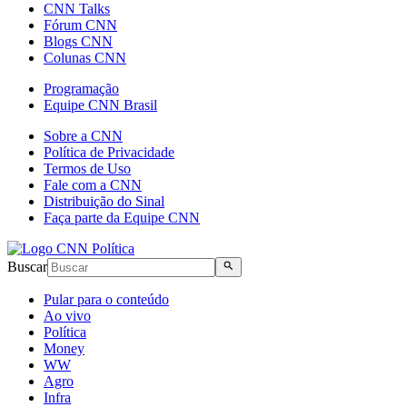
CNN Talks
Fórum CNN
Blogs CNN
Colunas CNN
Programação
Equipe CNN Brasil
Sobre a CNN
Política de Privacidade
Termos de Uso
Fale com a CNN
Distribuição do Sinal
Faça parte da Equipe CNN
Buscar
Pular para o conteúdo
Ao vivo
Política
Money
WW
Agro
Infra