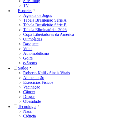
Streaming
TV
Esportes
Agenda de Jogos
Tabela Brasileirão Série A
Tabela Brasileirão Série B
Tabela Eliminatórias 2026
Copa Libertadores da América
Olimpíadas
Basquete
Vôlei
Automobilismo
Golfe
e-Sports
Saúde
Roberto Kalil - Sinais Vitais
Alimentação
Exercícios Físicos
Vacinação
Câncer
Drogas
Obesidade
Tecnologia
Nasa
Ciência