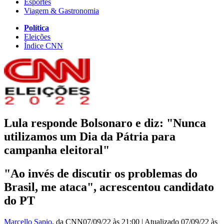
Esportes
Viagem & Gastronomia
Política
Eleições
Índice CNN
Lula responde Bolsonaro e diz: "Nunca
utilizamos um Dia da Pátria para
campanha eleitoral"
"Ao invés de discutir os problemas do
Brasil, me ataca", acrescentou candidato
do PT
Marcello Sapio
, da CNN
07/09/22 às 21:00
|
Atualizado
07/09/22 às