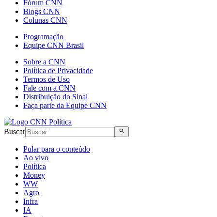
Fórum CNN
Blogs CNN
Colunas CNN
Programação
Equipe CNN Brasil
Sobre a CNN
Política de Privacidade
Termos de Uso
Fale com a CNN
Distribuição do Sinal
Faça parte da Equipe CNN
Buscar
Pular para o conteúdo
Ao vivo
Política
Money
WW
Agro
Infra
IA