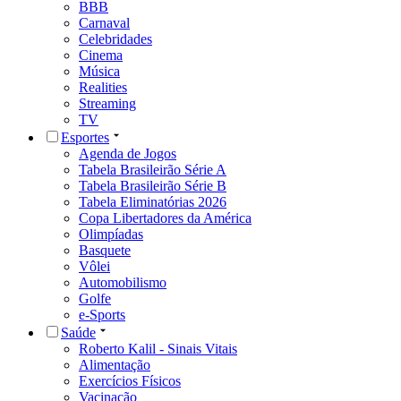
BBB
Carnaval
Celebridades
Cinema
Música
Realities
Streaming
TV
Esportes
Agenda de Jogos
Tabela Brasileirão Série A
Tabela Brasileirão Série B
Tabela Eliminatórias 2026
Copa Libertadores da América
Olimpíadas
Basquete
Vôlei
Automobilismo
Golfe
e-Sports
Saúde
Roberto Kalil - Sinais Vitais
Alimentação
Exercícios Físicos
Vacinação