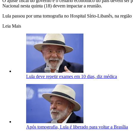
O ajuste fiscal do governo e o cenário econômico do país devem ser 
Nacional nesta quinta (18) devem impactar a reunião.
Lula passou por uma tomografia no Hospital Sírio-Libanês, na região 
Leia Mais
Lula deve repetir exames em 10 dias, diz médica
Após tomografia, Lula é liberado para voltar a Brasília