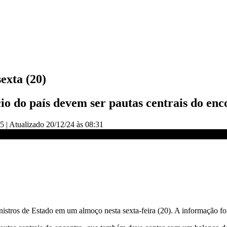
exta (20)
io do país devem ser pautas centrais do enc
15
|
Atualizado
20/12/24 às 08:31
20) | CNN NOVO DIA
nistros de Estado em um almoço nesta sexta-feira (20). A informação f