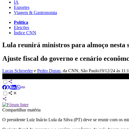
IA
Esportes
Viagem & Gastronomia
Política
Eleições
Índice CNN
Lula reunirá ministros para almoço nesta s
Ajuste fiscal do governo e cenário econômc
Lucas Schroeder
e
Pedro Duran
, da CNN
, São Paulo
19/12/24 às 11:
Lula deve se reunir com ministros para almoço nesta sexta-feira (
Compartilhar matéria
O presidente Luiz Inácio Lula da Silva (PT) deve se reunir com os mi