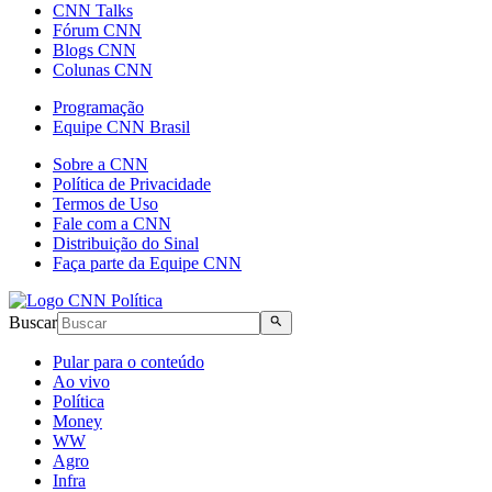
CNN Talks
Fórum CNN
Blogs CNN
Colunas CNN
Programação
Equipe CNN Brasil
Sobre a CNN
Política de Privacidade
Termos de Uso
Fale com a CNN
Distribuição do Sinal
Faça parte da Equipe CNN
Buscar
Pular para o conteúdo
Ao vivo
Política
Money
WW
Agro
Infra