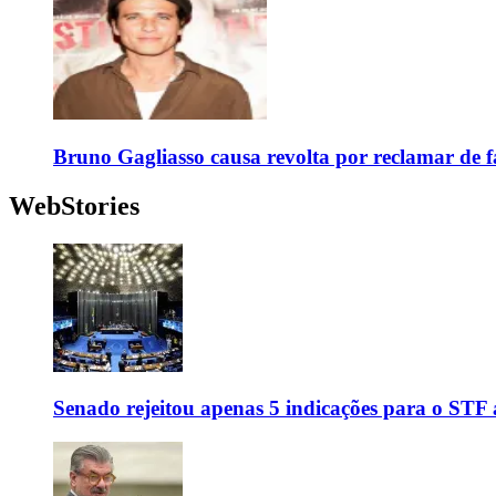
Bruno Gagliasso causa revolta por reclamar de f
WebStories
Senado rejeitou apenas 5 indicações para o STF 