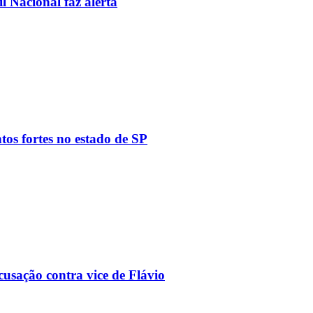
l Nacional faz alerta
tos fortes no estado de SP
usação contra vice de Flávio