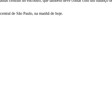
pautas centrais do encontro, que também deve contar com um balanço d
central de São Paulo, na manhã de hoje.