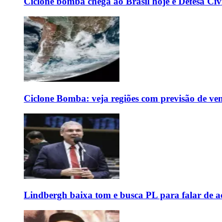
Ciclone bomba chega ao Brasil hoje e Defesa Civi
Ciclone Bomba: veja regiões com previsão de ven
Lindbergh baixa tom e busca PL para falar de ac