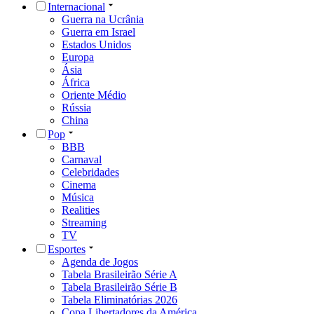
Internacional
Guerra na Ucrânia
Guerra em Israel
Estados Unidos
Europa
Ásia
África
Oriente Médio
Rússia
China
Pop
BBB
Carnaval
Celebridades
Cinema
Música
Realities
Streaming
TV
Esportes
Agenda de Jogos
Tabela Brasileirão Série A
Tabela Brasileirão Série B
Tabela Eliminatórias 2026
Copa Libertadores da América