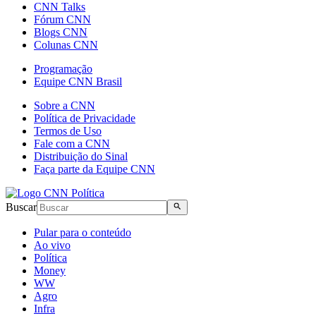
CNN Talks
Fórum CNN
Blogs CNN
Colunas CNN
Programação
Equipe CNN Brasil
Sobre a CNN
Política de Privacidade
Termos de Uso
Fale com a CNN
Distribuição do Sinal
Faça parte da Equipe CNN
Buscar
Pular para o conteúdo
Ao vivo
Política
Money
WW
Agro
Infra