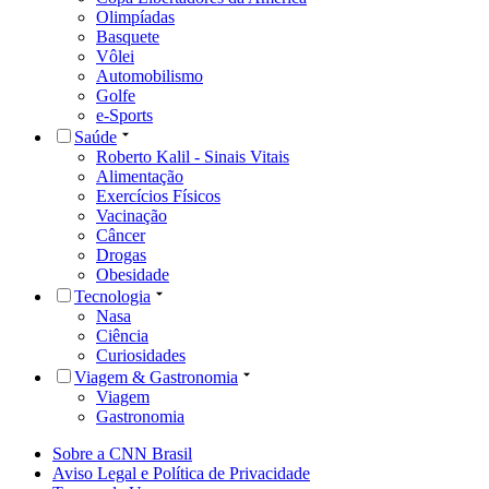
Olimpíadas
Basquete
Vôlei
Automobilismo
Golfe
e-Sports
Saúde
Roberto Kalil - Sinais Vitais
Alimentação
Exercícios Físicos
Vacinação
Câncer
Drogas
Obesidade
Tecnologia
Nasa
Ciência
Curiosidades
Viagem & Gastronomia
Viagem
Gastronomia
Sobre a CNN Brasil
Aviso Legal e Política de Privacidade