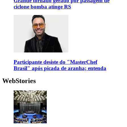
Grande tornado gerado por passagem de
ciclone bomba atinge RS
Participante desiste do "MasterChef
Brasil" após picada de aranha; entenda
WebStories