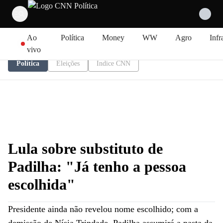
Pular para o conteúdo
Ao
Política
Money
WW
Agro
Infr
vivo
Política
Eleições
Índice CNN
Lula sobre substituto de
Padilha: "Já tenho a pessoa
escolhida"
Presidente ainda não revelou nome escolhido; com a