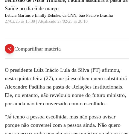
demissão de Nísia Trindade, Padilha assumirá a pasta da
Saúde no dia 6 de março
Leticia Martins
e
Emilly Behnke
, da CNN
, São Paulo e Brasília
27/02/25 às 13:39
|
Atualizado
27/02/25 às 20:10
Lula diz que já escolheu substituto de Padilha nas Relações Institucionais | CNN 360º
Compartilhar matéria
O presidente Luiz Inácio Lula da Silva (PT) afirmou,
nesta quinta-feira (27), que já escolheu quem substituirá
Alexandre Padilha na pasta de Relações Institucionais.
Ele, no entanto, não revelou o nome do futuro ministro,
por ainda não ter conversado com o escolhido.
"Já tenho a pessoa escolhida, mas não posso avisar
porque não conversei com a pessoa ainda. Não quero
que a pessoa saiba que ele vai ser ministro ou ela vai ser