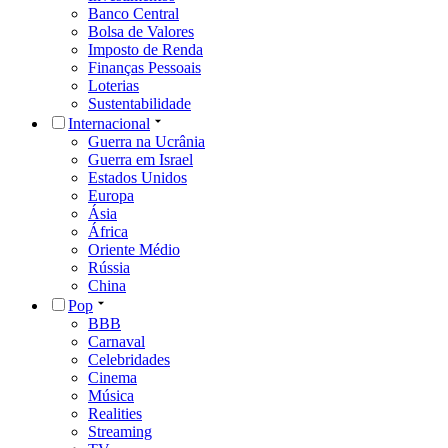
Banco Central
Bolsa de Valores
Imposto de Renda
Finanças Pessoais
Loterias
Sustentabilidade
Internacional
Guerra na Ucrânia
Guerra em Israel
Estados Unidos
Europa
Ásia
África
Oriente Médio
Rússia
China
Pop
BBB
Carnaval
Celebridades
Cinema
Música
Realities
Streaming