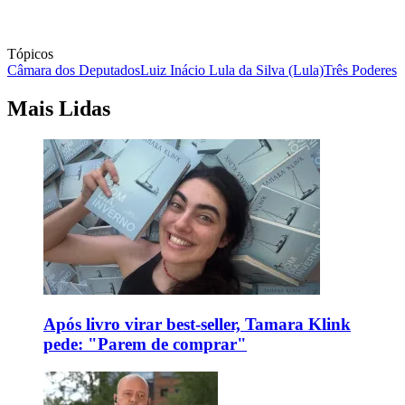
Tópicos
Câmara dos Deputados
Luiz Inácio Lula da Silva (Lula)
Três Poderes
Mais Lidas
Após livro virar best-seller, Tamara Klink
pede: "Parem de comprar"