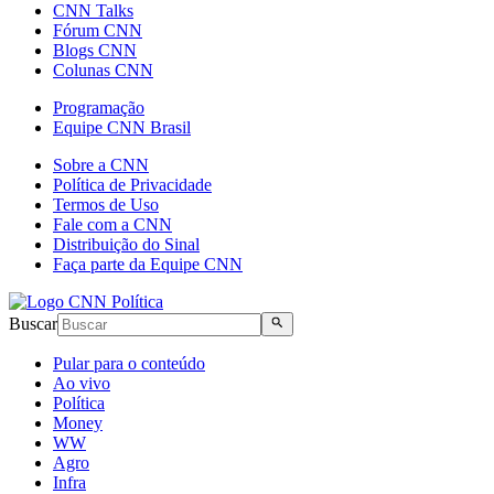
CNN Talks
Fórum CNN
Blogs CNN
Colunas CNN
Programação
Equipe CNN Brasil
Sobre a CNN
Política de Privacidade
Termos de Uso
Fale com a CNN
Distribuição do Sinal
Faça parte da Equipe CNN
Buscar
Pular para o conteúdo
Ao vivo
Política
Money
WW
Agro
Infra