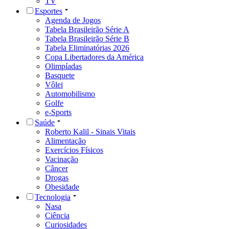
TV
Esportes
Agenda de Jogos
Tabela Brasileirão Série A
Tabela Brasileirão Série B
Tabela Eliminatórias 2026
Copa Libertadores da América
Olimpíadas
Basquete
Vôlei
Automobilismo
Golfe
e-Sports
Saúde
Roberto Kalil - Sinais Vitais
Alimentação
Exercícios Físicos
Vacinação
Câncer
Drogas
Obesidade
Tecnologia
Nasa
Ciência
Curiosidades