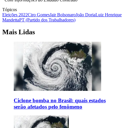
Tópicos
Eleições 2022
Ciro Gomes
Jair Bolsonaro
João Doria
Luiz Henrique
Mandetta
PT (Partido dos Trabalhadores)
Mais Lidas
Ciclone bomba no Brasil: quais estados
serão afetados pelo fenômeno