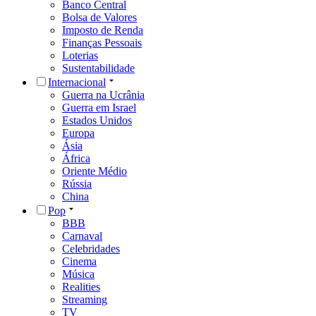
Banco Central
Bolsa de Valores
Imposto de Renda
Finanças Pessoais
Loterias
Sustentabilidade
Internacional
Guerra na Ucrânia
Guerra em Israel
Estados Unidos
Europa
Ásia
África
Oriente Médio
Rússia
China
Pop
BBB
Carnaval
Celebridades
Cinema
Música
Realities
Streaming
TV