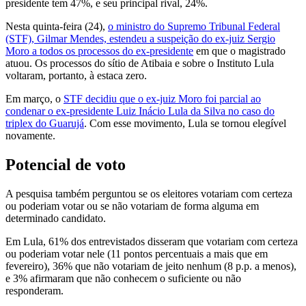
presidente tem 47%, e seu principal rival, 24%.
Nesta quinta-feira (24),
o ministro do Supremo Tribunal Federal
(STF), Gilmar Mendes, estendeu a suspeição do ex-juiz Sergio
Moro a todos os processos do ex-presidente
em que o magistrado
atuou. Os processos do sítio de Atibaia e sobre o Instituto Lula
voltaram, portanto, à estaca zero.
Em março, o
STF decidiu que o ex-juiz Moro foi parcial ao
condenar o ex-presidente Luiz Inácio Lula da Silva no caso do
triplex do Guarujá
. Com esse movimento, Lula se tornou elegível
novamente.
Potencial de voto
A pesquisa também perguntou se os eleitores votariam com certeza
ou poderiam votar ou se não votariam de forma alguma em
determinado candidato.
Em Lula, 61% dos entrevistados disseram que votariam com certeza
ou poderiam votar nele (11 pontos percentuais a mais que em
fevereiro), 36% que não votariam de jeito nenhum (8 p.p. a menos),
e 3% afirmaram que não conhecem o suficiente ou não
responderam.