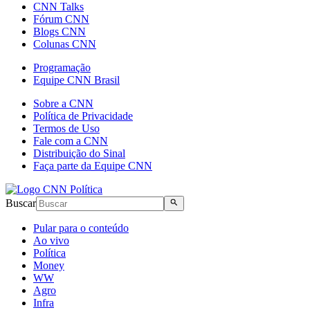
CNN Talks
Fórum CNN
Blogs CNN
Colunas CNN
Programação
Equipe CNN Brasil
Sobre a CNN
Política de Privacidade
Termos de Uso
Fale com a CNN
Distribuição do Sinal
Faça parte da Equipe CNN
Buscar
Pular para o conteúdo
Ao vivo
Política
Money
WW
Agro
Infra