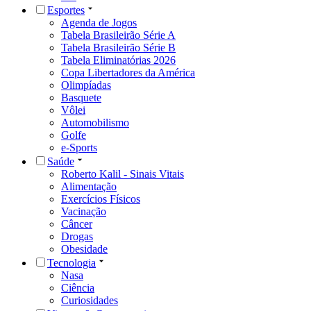
Esportes
Agenda de Jogos
Tabela Brasileirão Série A
Tabela Brasileirão Série B
Tabela Eliminatórias 2026
Copa Libertadores da América
Olimpíadas
Basquete
Vôlei
Automobilismo
Golfe
e-Sports
Saúde
Roberto Kalil - Sinais Vitais
Alimentação
Exercícios Físicos
Vacinação
Câncer
Drogas
Obesidade
Tecnologia
Nasa
Ciência
Curiosidades