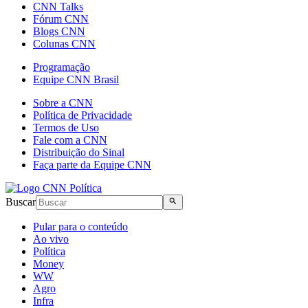
CNN Talks
Fórum CNN
Blogs CNN
Colunas CNN
Programação
Equipe CNN Brasil
Sobre a CNN
Política de Privacidade
Termos de Uso
Fale com a CNN
Distribuição do Sinal
Faça parte da Equipe CNN
Buscar
Pular para o conteúdo
Ao vivo
Política
Money
WW
Agro
Infra