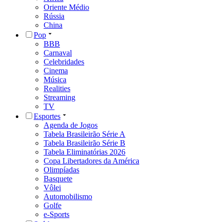
Oriente Médio
Rússia
China
Pop
BBB
Carnaval
Celebridades
Cinema
Música
Realities
Streaming
TV
Esportes
Agenda de Jogos
Tabela Brasileirão Série A
Tabela Brasileirão Série B
Tabela Eliminatórias 2026
Copa Libertadores da América
Olimpíadas
Basquete
Vôlei
Automobilismo
Golfe
e-Sports