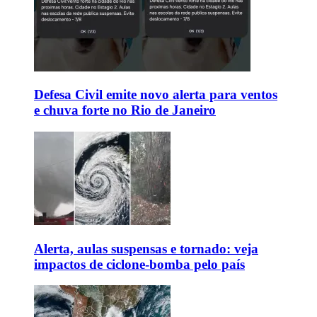
Defesa Civil emite novo alerta para ventos
e chuva forte no Rio de Janeiro
Alerta, aulas suspensas e tornado: veja
impactos de ciclone-bomba pelo país