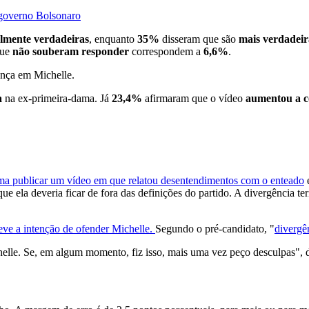
o governo Bolsonaro
almente verdadeiras
, enquanto
35%
disseram que são
mais verdadeir
que
não souberam responder
correspondem a
6,6%
.
ança em Michelle.
a
na ex-primeira-dama. Já
23,4%
afirmaram que o vídeo
aumentou a c
ama publicar um vídeo em que relatou desentendimentos com o enteado
e
que ela deveria ficar de fora das definições do partido. A divergência t
teve a intenção de ofender Michelle.
Segundo o pré-candidato, "
divergên
le. Se, em algum momento, fiz isso, mais uma vez peço desculpas", di