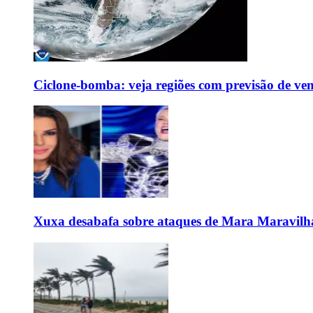
Ciclone-bomba: veja regiões com previsão de ven
Xuxa desabafa sobre ataques de Mara Maravilh