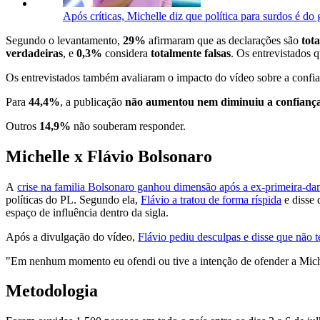
Após críticas, Michelle diz que política para surdos é d
Segundo o levantamento,
29%
afirmaram que as declarações são
tot
verdadeiras
, e
0,3%
considera
totalmente falsas
. Os entrevistados 
Os entrevistados também avaliaram o impacto do vídeo sobre a confi
Para
44,4%
, a publicação
não aumentou nem diminuiu a confianç
Outros
14,9%
não souberam responder.
Michelle x Flávio Bolsonaro
A
crise na familia Bolsonaro ganhou dimensão após a ex-primeira-d
políticas do PL. Segundo ela,
Flávio a tratou de forma ríspida
e disse 
espaço de influência dentro da sigla.
Após a divulgação do vídeo,
Flávio pediu desculpas e disse que não 
"Em nenhum momento eu ofendi ou tive a intenção de ofender a Michel
Metodologia