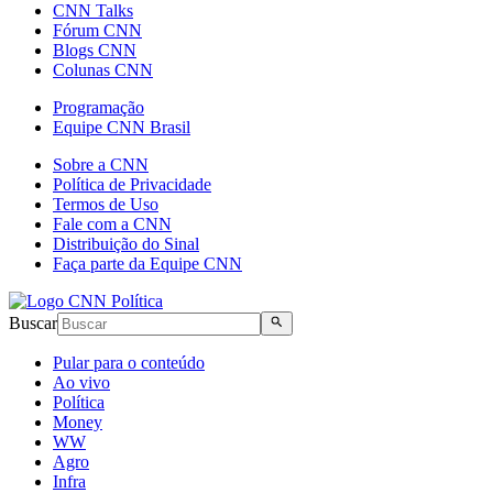
CNN Talks
Fórum CNN
Blogs CNN
Colunas CNN
Programação
Equipe CNN Brasil
Sobre a CNN
Política de Privacidade
Termos de Uso
Fale com a CNN
Distribuição do Sinal
Faça parte da Equipe CNN
Buscar
Pular para o conteúdo
Ao vivo
Política
Money
WW
Agro
Infra