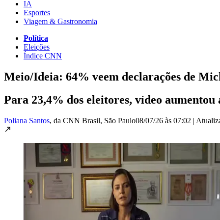
IA
Esportes
Viagem & Gastronomia
Política
Eleições
Índice CNN
Meio/Ideia: 64% veem declarações de Mich
Para 23,4% dos eleitores, vídeo aumentou
Poliana Santos
, da CNN Brasil
, São Paulo
08/07/26 às 07:02
|
Atuali