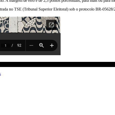
lho. A margem de erro é de 2,5 pontos porcentuais, para mais ou para 
gistrada no TSE (Tribunal Superior Eleitoral) sob o protocolo BR-05628/
s