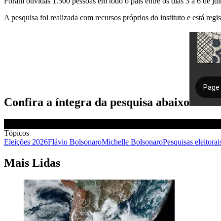
Foram ouvidas 1.500 pessoas em todo o país entre os dias 3 a 6 de ju
A pesquisa foi realizada com recursos próprios do instituto e está re
Confira a íntegra da pesquisa abaixo
Tópicos
Eleições 2026
Flávio Bolsonaro
Michelle Bolsonaro
Pesquisas eleitorai
Mais Lidas