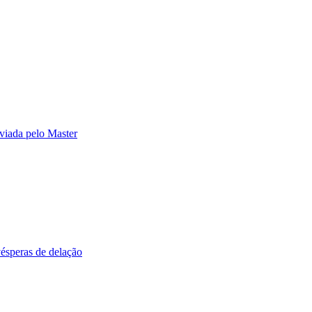
viada pelo Master
vésperas de delação