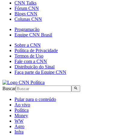
CNN Talks
Fórum CNN
Blogs CNN
Colunas CNN
Programação
Equipe CNN Brasil
Sobre a CNN
Política de Privacidade
Termos de Uso
Fale com a CNN
Distribuição do Sinal
Faça parte da Equipe CNN
Buscar
Pular para o conteúdo
Ao vivo
Política
Money
WW
Agro
Infra