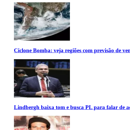
Ciclone Bomba: veja regiões com previsão de ven
Lindbergh baixa tom e busca PL para falar de ac