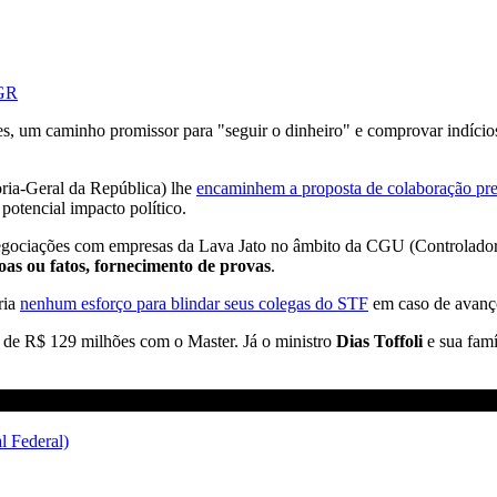
PGR
res, um caminho promissor para "seguir o dinheiro" e comprovar indícios
ria-Geral da República) lhe
encaminhem a proposta de colaboração pr
potencial impacto político.
negociações com empresas da Lava Jato no âmbito da CGU (Controladori
soas ou fatos, fornecimento de provas
.
ria
nenhum esforço para blindar seus colegas do STF
em caso de avanç
o de R$ 129 milhões com o Master. Já o ministro
Dias Toffoli
e sua famí
 Federal)