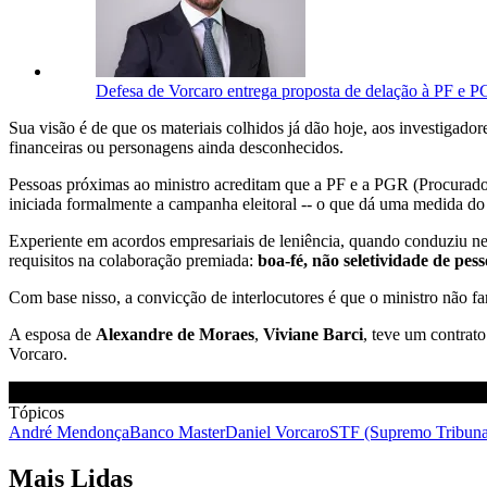
Defesa de Vorcaro entrega proposta de delação à PF e 
Sua visão é de que os materiais colhidos já dão hoje, aos investigado
financeiras ou personagens ainda desconhecidos.
Pessoas próximas ao ministro acreditam que a PF e a PGR (Procurado
iniciada formalmente a campanha eleitoral -- o que dá uma medida do 
Experiente em acordos empresariais de leniência, quando conduziu 
requisitos na colaboração premiada:
boa-fé, não seletividade de pes
Com base nisso, a convicção de interlocutores é que o ministro não fa
A esposa de
Alexandre de Moraes
,
Viviane Barci
, teve um contrat
Vorcaro.
Tópicos
André Mendonça
Banco Master
Daniel Vorcaro
STF (Supremo Tribunal
Mais Lidas