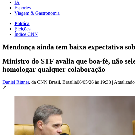
IA
Esportes
Viagem & Gastronomia
Política
Eleições
Índice CNN
Mendonça ainda tem baixa expectativa so
Ministro do STF avalia que boa-fé, não sel
homologar qualquer colaboração
Daniel Rittner
, da CNN Brasil
, Brasília
06/05/26 às 19:38
|
Atualizad