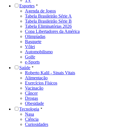
TV
Esportes
Agenda de Jogos
Tabela Brasileirão Série A
Tabela Brasileirão Série B
Tabela Eliminatórias 2026
Copa Libertadores da América
Olimpíadas
Basquete
Vôlei
Automobilismo
Golfe
e-Sports
Saúde
Roberto Kalil - Sinais Vitais
Alimentação
Exercícios Físicos
Vacinação
Câncer
Drogas
Obesidade
Tecnologia
Nasa
Ciência
Curiosidades