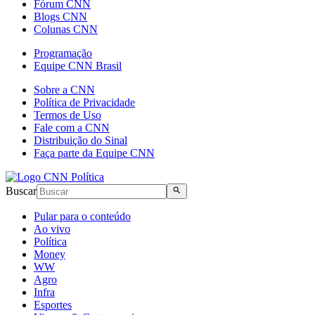
Fórum CNN
Blogs CNN
Colunas CNN
Programação
Equipe CNN Brasil
Sobre a CNN
Política de Privacidade
Termos de Uso
Fale com a CNN
Distribuição do Sinal
Faça parte da Equipe CNN
Buscar
Pular para o conteúdo
Ao vivo
Política
Money
WW
Agro
Infra
Esportes