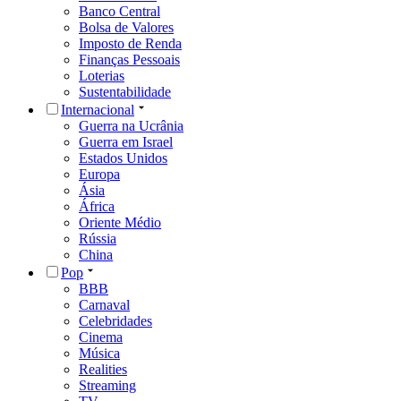
Banco Central
Bolsa de Valores
Imposto de Renda
Finanças Pessoais
Loterias
Sustentabilidade
Internacional
Guerra na Ucrânia
Guerra em Israel
Estados Unidos
Europa
Ásia
África
Oriente Médio
Rússia
China
Pop
BBB
Carnaval
Celebridades
Cinema
Música
Realities
Streaming