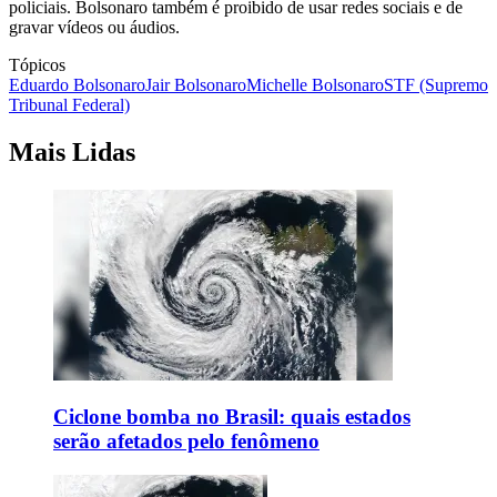
policiais. Bolsonaro também é proibido de usar redes sociais e de
gravar vídeos ou áudios.
Tópicos
Eduardo Bolsonaro
Jair Bolsonaro
Michelle Bolsonaro
STF (Supremo
Tribunal Federal)
Mais Lidas
Ciclone bomba no Brasil: quais estados
serão afetados pelo fenômeno