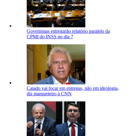
Governistas entregarão relatório paralelo da
CPMI do INSS no dia 7
Caiado vai focar em entregas, não em ideologia,
diz marqueteiro à CNN