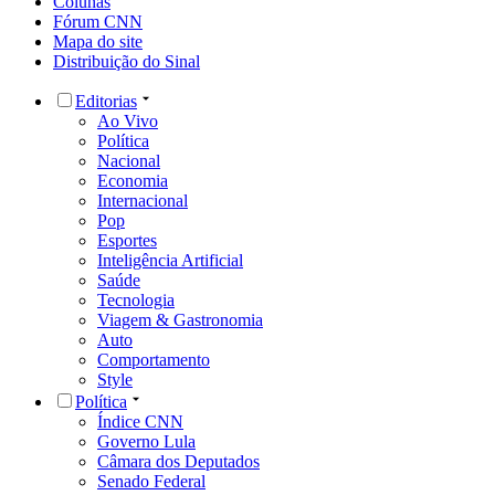
Colunas
Fórum CNN
Mapa do site
Distribuição do Sinal
Editorias
Ao Vivo
Política
Nacional
Economia
Internacional
Pop
Esportes
Inteligência Artificial
Saúde
Tecnologia
Viagem & Gastronomia
Auto
Comportamento
Style
Política
Índice CNN
Governo Lula
Câmara dos Deputados
Senado Federal