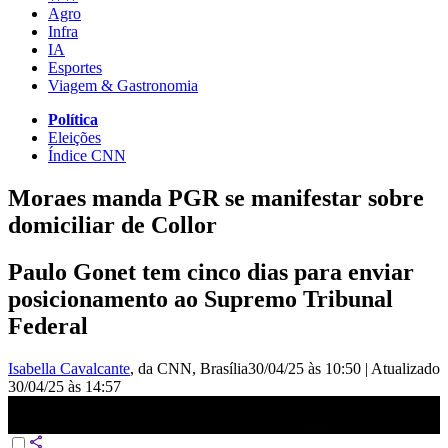
Agro
Infra
IA
Esportes
Viagem & Gastronomia
Política
Eleições
Índice CNN
Moraes manda PGR se manifestar sobre
domiciliar de Collor
Paulo Gonet tem cinco dias para enviar
posicionamento ao Supremo Tribunal
Federal
Isabella Cavalcante
, da CNN
, Brasília
30/04/25 às 10:50
|
Atualizado
30/04/25 às 14:57
Moraes manda PGR se manifestar sobre domiciliar de Collor |
BASTIDORES CNN