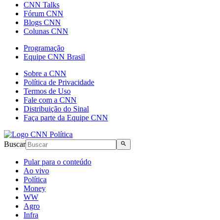
CNN Talks
Fórum CNN
Blogs CNN
Colunas CNN
Programação
Equipe CNN Brasil
Sobre a CNN
Política de Privacidade
Termos de Uso
Fale com a CNN
Distribuição do Sinal
Faça parte da Equipe CNN
Buscar
Pular para o conteúdo
Ao vivo
Política
Money
WW
Agro
Infra