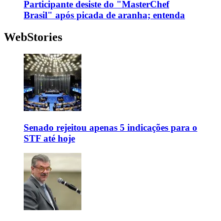
Participante desiste do "MasterChef
Brasil" após picada de aranha; entenda
WebStories
Senado rejeitou apenas 5 indicações para o
STF até hoje