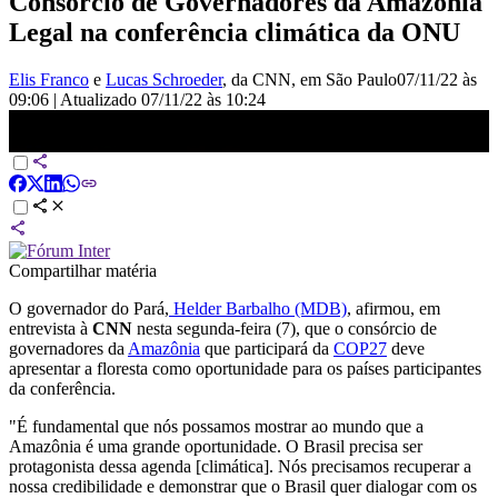
Consórcio de Governadores da Amazônia
Legal na conferência climática da ONU
Elis Franco
e
Lucas Schroeder
, da CNN
, em São Paulo
07/11/22 às
09:06
|
Atualizado
07/11/22 às 10:24
Mostraremos que Amazônia é oportunidade, diz à CNN governador
do Pará sobre COP27 | NOVO DIA
Compartilhar matéria
O governador do Pará,
Helder Barbalho (MDB)
, afirmou, em
entrevista à
CNN
nesta segunda-feira (7), que o consórcio de
governadores da
Amazônia
que participará da
COP27
deve
apresentar a floresta como oportunidade para os países participantes
da conferência.
"É fundamental que nós possamos mostrar ao mundo que a
Amazônia é uma grande oportunidade. O Brasil precisa ser
protagonista dessa agenda [climática]. Nós precisamos recuperar a
nossa credibilidade e demonstrar que o Brasil quer dialogar com os