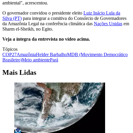
ambiental", acrescentou.
O governador convidou o presidente eleito
Luiz Inácio Lula da
Silva (PT)
para integrar a comitiva do Consórcio de Governadores
da Amazônia Legal na conferência climática das
Nações Unidas
em
Sharm el-Sheikh, no Egito.
Veja a íntegra da entrevista no vídeo acima.
Tópicos
COP27
Amazônia
Helder Barbalho
MDB (Movimento Democrático
Brasileiro)
Meio ambiente
Pará
Mais Lidas