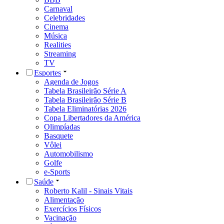
Carnaval
Celebridades
Cinema
Música
Realities
Streaming
TV
Esportes
Agenda de Jogos
Tabela Brasileirão Série A
Tabela Brasileirão Série B
Tabela Eliminatórias 2026
Copa Libertadores da América
Olimpíadas
Basquete
Vôlei
Automobilismo
Golfe
e-Sports
Saúde
Roberto Kalil - Sinais Vitais
Alimentação
Exercícios Físicos
Vacinação