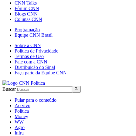
CNN Talks
Fórum CNN
Blogs CNN
Colunas CNN
Programação
Equipe CNN Brasil
Sobre a CNN
Política de Privacidade
Termos de Uso
Fale com a CNN
Distribuição do Sinal
Faça parte da Equipe CNN
Buscar
Pular para o conteúdo
Ao vivo
Política
Money
WW
Agro
Infra