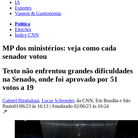
IA
Esportes
Viagem & Gastronomia
Política
Eleições
Índice CNN
MP dos ministérios: veja como cada
senador votou
Texto não enfrentou grandes dificuldades
na Senado, onde foi aprovado por 51
votos a 19
Gabriel Hirabahasi
,
Lucas Schroeder
, da CNN
, Em Brasília e São
Paulo
01/06/23 às 16:13
|
Atualizado
02/06/23 às 16:24