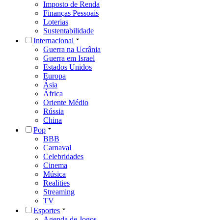
Imposto de Renda
Finanças Pessoais
Loterias
Sustentabilidade
Internacional
Guerra na Ucrânia
Guerra em Israel
Estados Unidos
Europa
Ásia
África
Oriente Médio
Rússia
China
Pop
BBB
Carnaval
Celebridades
Cinema
Música
Realities
Streaming
TV
Esportes
Agenda de Jogos