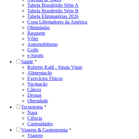
Tabela Brasileirão Série A
Tabela Brasileirão Série B
Tabela Eliminatórias 2026
Copa Libertadores da América
Olimpíadas
Basquete
Vôlei
Automobilismo
Golfe
e-Sports
Saúde
Roberto Kalil - Sinais Vitais
Alimentação
Exercícios Físicos
Vacinação
Câncer
Drogas
Obesidade
Tecnologia
Nasa
Ciência
Curiosidades
Viagem & Gastronomia
Viagem