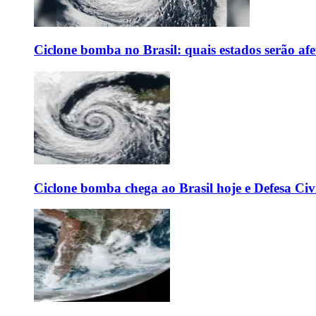
Ciclone bomba no Brasil: quais estados serão af
Ciclone bomba chega ao Brasil hoje e Defesa Civi