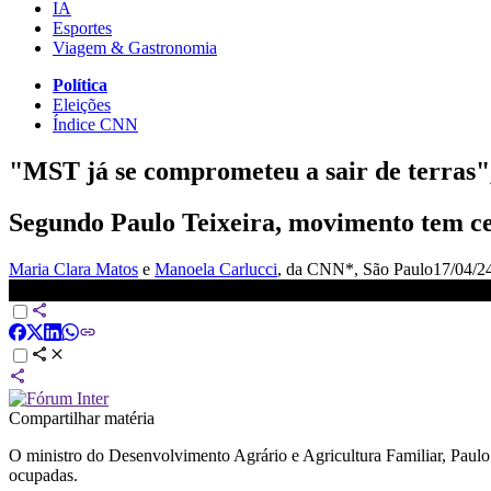
IA
Esportes
Viagem & Gastronomia
Política
Eleições
Índice CNN
"MST já se comprometeu a sair de terras"
Segundo Paulo Teixeira, movimento tem ce
Maria Clara Matos
e
Manoela Carlucci
, da CNN*
, São Paulo
17/04/2
Ministro: Incra vai comprar terras com conflitos agudos | BASTI
Compartilhar matéria
O ministro do Desenvolvimento Agrário e Agricultura Familiar, Paulo
ocupadas.