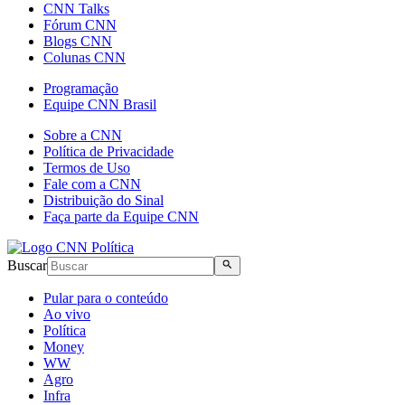
CNN Talks
Fórum CNN
Blogs CNN
Colunas CNN
Programação
Equipe CNN Brasil
Sobre a CNN
Política de Privacidade
Termos de Uso
Fale com a CNN
Distribuição do Sinal
Faça parte da Equipe CNN
Buscar
Pular para o conteúdo
Ao vivo
Política
Money
WW
Agro
Infra