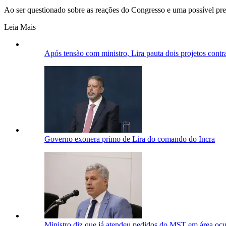
Ao ser questionado sobre as reações do Congresso e uma possível preo
Leia Mais
Após tensão com ministro, Lira pauta dois projetos cont
Governo exonera primo de Lira do comando do Incra
Ministro diz que já atendeu pedidos do MST em área oc