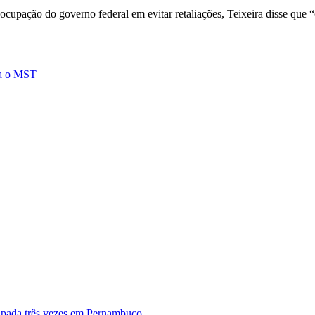
cupação do governo federal em evitar retaliações, Teixeira disse que 
ra o MST
upada três vezes em Pernambuco