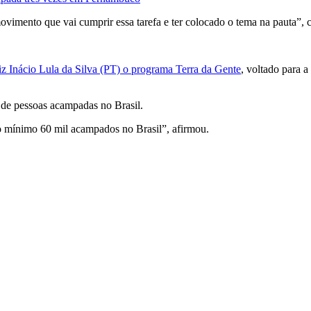
movimento que vai cumprir essa tarefa e ter colocado o tema na pauta”,
uiz Inácio Lula da Silva (PT) o programa Terra da Gente
, voltado para a
de pessoas acampadas no Brasil.
 mínimo 60 mil acampados no Brasil”, afirmou.