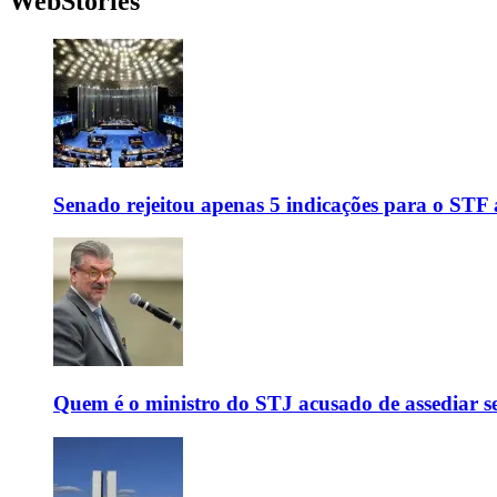
WebStories
Senado rejeitou apenas 5 indicações para o STF 
Quem é o ministro do STJ acusado de assediar 