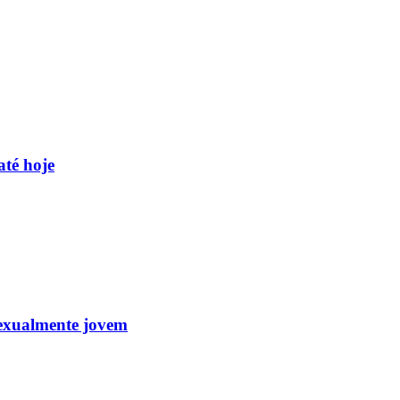
até hoje
sexualmente jovem