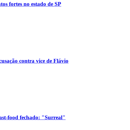
tos fortes no estado de SP
usação contra vice de Flávio
ast-food fechado: "Surreal"