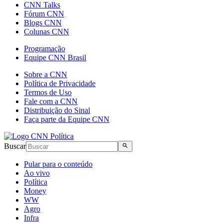
CNN Talks
Fórum CNN
Blogs CNN
Colunas CNN
Programação
Equipe CNN Brasil
Sobre a CNN
Política de Privacidade
Termos de Uso
Fale com a CNN
Distribuição do Sinal
Faça parte da Equipe CNN
Buscar
Pular para o conteúdo
Ao vivo
Política
Money
WW
Agro
Infra