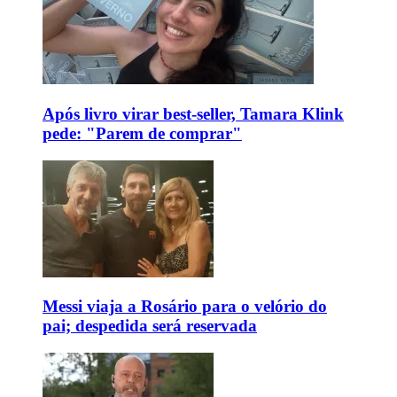
Após livro virar best-seller, Tamara Klink
pede: "Parem de comprar"
Messi viaja a Rosário para o velório do
pai; despedida será reservada