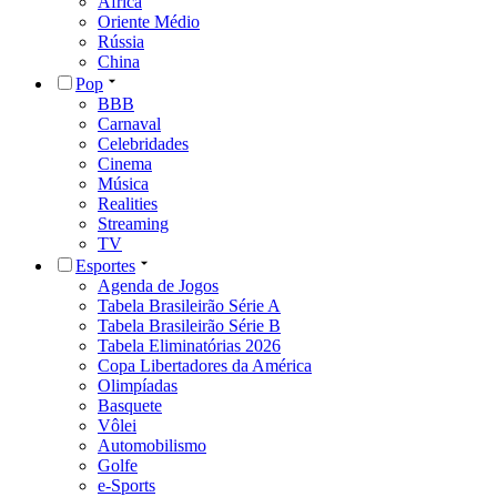
África
Oriente Médio
Rússia
China
Pop
BBB
Carnaval
Celebridades
Cinema
Música
Realities
Streaming
TV
Esportes
Agenda de Jogos
Tabela Brasileirão Série A
Tabela Brasileirão Série B
Tabela Eliminatórias 2026
Copa Libertadores da América
Olimpíadas
Basquete
Vôlei
Automobilismo
Golfe
e-Sports