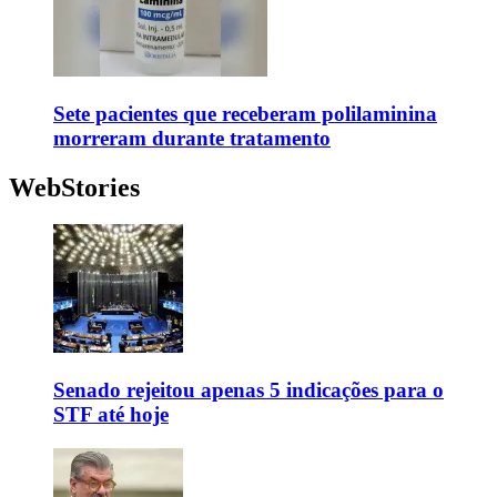
Sete pacientes que receberam polilaminina
morreram durante tratamento
WebStories
Senado rejeitou apenas 5 indicações para o
STF até hoje