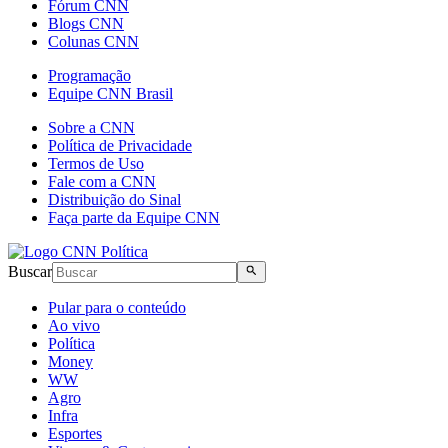
Fórum CNN
Blogs CNN
Colunas CNN
Programação
Equipe CNN Brasil
Sobre a CNN
Política de Privacidade
Termos de Uso
Fale com a CNN
Distribuição do Sinal
Faça parte da Equipe CNN
Buscar
Pular para o conteúdo
Ao vivo
Política
Money
WW
Agro
Infra
Esportes