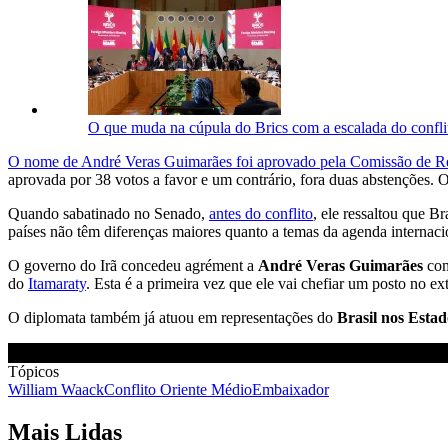
O que muda na cúpula do Brics com a escalada do conflito
O nome de André Veras Guimarães foi aprovado pela Comissão de Rela
aprovada por 38 votos a favor e um contrário, fora duas abstenções. O
Quando sabatinado no Senado,
antes do conflito
, ele ressaltou que B
países não têm diferenças maiores quanto a temas da agenda internac
O governo do Irã concedeu agrément a
André Veras Guimarães
com
do
Itamaraty
. Esta é a primeira vez que ele vai chefiar um posto no ext
O diplomata também já atuou em representações do
Brasil nos Esta
Tópicos
William Waack
Conflito Oriente Médio
Embaixador
Mais Lidas