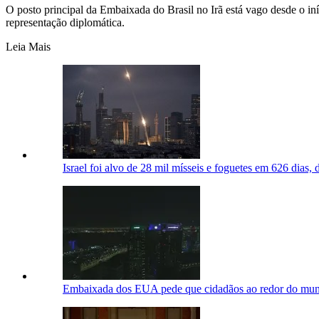
O posto principal da Embaixada do Brasil no Irã está vago desde o i
representação diplomática.
Leia Mais
Israel foi alvo de 28 mil mísseis e foguetes em 626 dias,
Embaixada dos EUA pede que cidadãos ao redor do mun