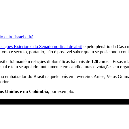
 entre Israel e Irã
ções Exteriores do Senado no final de abril
e pelo plenário da Casa n
 voto é secreto, portanto, não é possível saber quem se posicionou contr
rasil e Irã mantêm relações diplomáticas há mais de
120 anos
. “Essas re
ional e têm se apoiado mutuamente em candidaturas e votações em organ
o embaixador do Brasil naquele país em fevereiro. Antes, Veras Guima
erior.
dos Unidos e na Colômbia
, por exemplo.