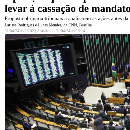
levar à cassação de mandat
Proposta obrigaria tribunais a analisarem as ações antes d
Larissa Rodrigues
e
Lucas Mendes
, da CNN
, Brasília
01/04/24 às 16:02
|
Atualizado
01/04/24 às 16:14