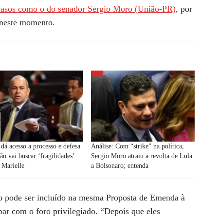
casos como o do senador Sergio Moro (União-PR)
, por
 neste momento.
dá acesso a processo e defesa
Análise: Com “strike” na política,
ão vai buscar ‘fragilidades’
Sergio Moro atraiu a revolta de Lula
 Marielle
a Bolsonaro; entenda
ivo pode ser incluído na mesma Proposta de Emenda à
ar com o foro privilegiado. “Depois que eles