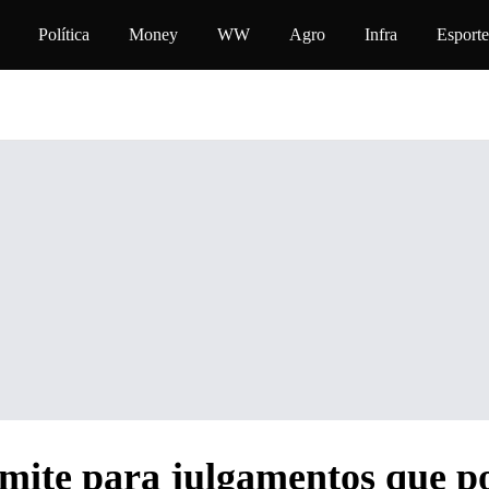
nteúdo
Política
Money
WW
Agro
Infra
Esporte
imite para julgamentos que 